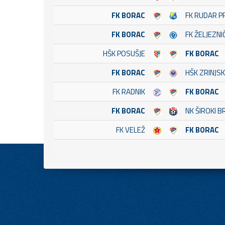
FK BORAC
FK RUDAR P
FK BORAC
FK ŽELJEZNI
HŠK POSUŠJE
FK BORAC
FK BORAC
HŠK ZRINJSK
FK RADNIK
FK BORAC
FK BORAC
NK ŠIROKI B
FK VELEŽ
FK BORAC