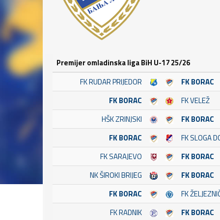
Premijer omladinska liga BiH U-17 25/26
FK RUDAR PRIJEDOR
FK BORAC
FK BORAC
FK VELEŽ
HŠK ZRINJSKI
FK BORAC
FK BORAC
FK SLOGA D
FK SARAJEVO
FK BORAC
NK ŠIROKI BRIJEG
FK BORAC
FK BORAC
FK ŽELJEZNI
FK RADNIK
FK BORAC