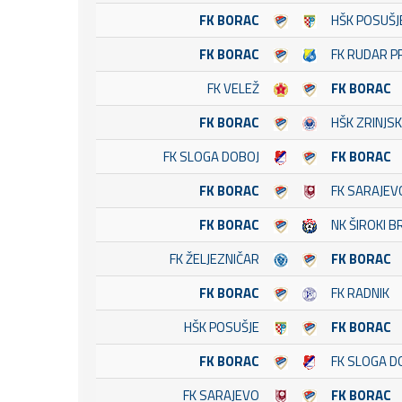
FK BORAC
HŠK POSUŠJ
FK BORAC
FK RUDAR P
FK VELEŽ
FK BORAC
FK BORAC
HŠK ZRINJSK
FK SLOGA DOBOJ
FK BORAC
FK BORAC
FK SARAJEV
FK BORAC
NK ŠIROKI B
FK ŽELJEZNIČAR
FK BORAC
FK BORAC
FK RADNIK
HŠK POSUŠJE
FK BORAC
FK BORAC
FK SLOGA D
FK SARAJEVO
FK BORAC