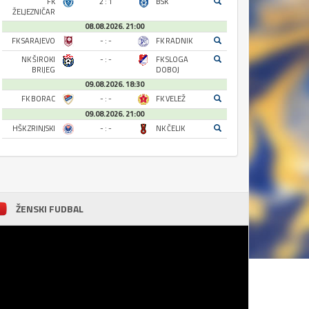
FK
2 : 1
BSK
ŽELJEZNIČAR
08.08.2026. 21:00
FK SARAJEVO
- : -
FK RADNIK
NK ŠIROKI
- : -
FK SLOGA
BRIJEG
DOBOJ
09.08.2026. 18:30
FK BORAC
- : -
FK VELEŽ
09.08.2026. 21:00
HŠK ZRINJSKI
- : -
NK ČELIK
ŽENSKI FUDBAL