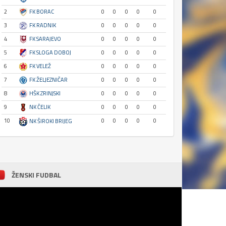
2
FK BORAC
0
0
0
0
0
3
FK RADNIK
0
0
0
0
0
4
FK SARAJEVO
0
0
0
0
0
5
FK SLOGA DOBOJ
0
0
0
0
0
6
FK VELEŽ
0
0
0
0
0
7
FK ŽELJEZNIČAR
0
0
0
0
0
8
HŠK ZRINJSKI
0
0
0
0
0
9
NK ČELIK
0
0
0
0
0
10
0
0
0
0
0
NK ŠIROKI BRIJEG
ŽENSKI FUDBAL