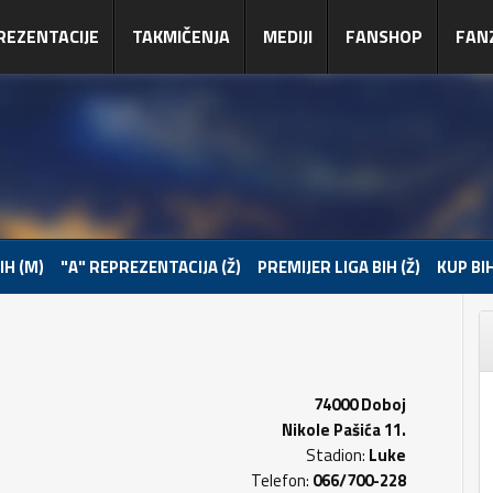
REZENTACIJE
TAKMIČENJA
MEDIJI
FANSHOP
FAN
IH (M)
"A" REPREZENTACIJA (Ž)
PREMIJER LIGA BIH (Ž)
KUP BIH
74000 Doboj
Nikole Pašića 11.
Stadion:
Luke
Telefon:
066/700-228