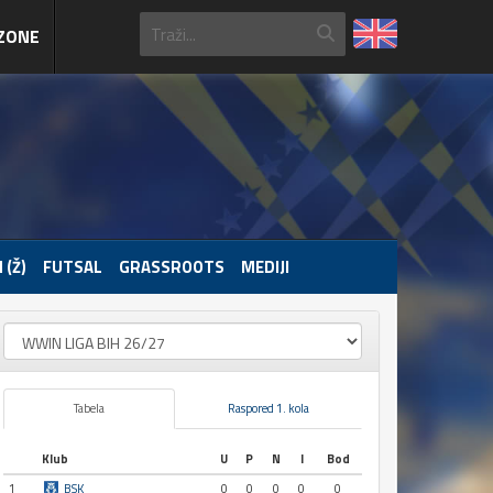
ZONE
 (Ž)
FUTSAL
GRASSROOTS
MEDIJI
Tabela
Raspored 1. kola
Klub
U
P
N
I
Bod
1
BSK
0
0
0
0
0