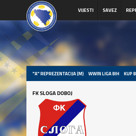
VIJESTI
SAVEZ
REP
"A" REPREZENTACIJA (M)
WWIN LIGA BIH
KUP B
FK SLOGA DOBOJ