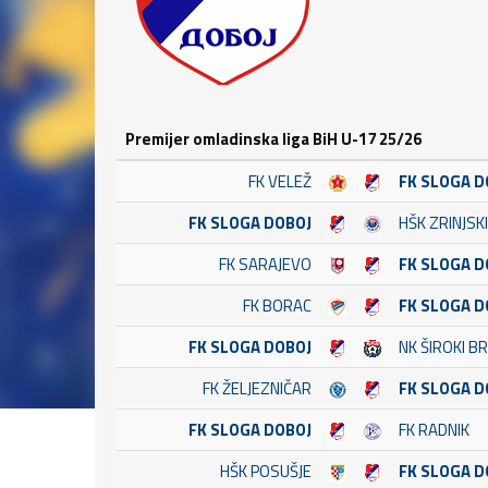
Premijer omladinska liga BiH U-17 25/26
FK VELEŽ
FK SLOGA D
FK SLOGA DOBOJ
HŠK ZRINJSKI
FK SARAJEVO
FK SLOGA D
FK BORAC
FK SLOGA D
FK SLOGA DOBOJ
NK ŠIROKI BR
FK ŽELJEZNIČAR
FK SLOGA D
FK SLOGA DOBOJ
FK RADNIK
HŠK POSUŠJE
FK SLOGA D