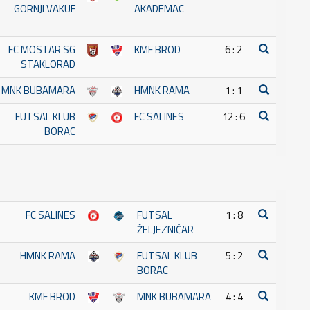
GORNJI VAKUF
AKADEMAC
FC MOSTAR SG
KMF BROD
6 : 2
STAKLORAD
MNK BUBAMARA
HMNK RAMA
1 : 1
FUTSAL KLUB
FC SALINES
12 : 6
BORAC
FC SALINES
FUTSAL
1 : 8
ŽELJEZNIČAR
HMNK RAMA
FUTSAL KLUB
5 : 2
BORAC
KMF BROD
MNK BUBAMARA
4 : 4