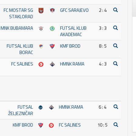
FC MOSTAR SG
GFC SARAJEVO
2 : 4
STAKLORAD
MNK BUBAMARA
FUTSAL KLUB
3 : 3
AKADEMAC
FUTSAL KLUB
KMF BROD
8 : 5
BORAC
FC SALINES
HMNK RAMA
4 : 3
FUTSAL
HMNK RAMA
6 : 4
ŽELJEZNIČAR
KMF BROD
FC SALINES
10 : 5