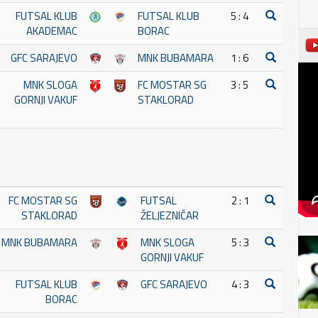
FUTSAL KLUB
FUTSAL KLUB
5 : 4
AKADEMAC
BORAC
GFC SARAJEVO
MNK BUBAMARA
1 : 6
MNK SLOGA
FC MOSTAR SG
3 : 5
GORNJI VAKUF
STAKLORAD
FC MOSTAR SG
FUTSAL
2 : 1
STAKLORAD
ŽELJEZNIČAR
MNK BUBAMARA
MNK SLOGA
5 : 3
GORNJI VAKUF
FUTSAL KLUB
GFC SARAJEVO
4 : 3
BORAC