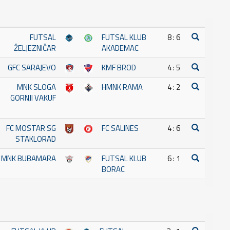
FUTSAL
FUTSAL KLUB
8 : 6
ŽELJEZNIČAR
AKADEMAC
GFC SARAJEVO
KMF BROD
4 : 5
MNK SLOGA
HMNK RAMA
4 : 2
GORNJI VAKUF
FC MOSTAR SG
FC SALINES
4 : 6
STAKLORAD
MNK BUBAMARA
FUTSAL KLUB
6 : 1
BORAC