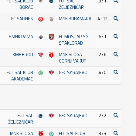
FUTSAL KLUB
FUTSAL
3 : 1
BORAC
ŽELJEZNIČAR
FC SALINES
MNK BUBAMARA
4 : 12
HMNK RAMA
FC MOSTAR SG
6 : 1
STAKLORAD
KMF BROD
MNK SLOGA
2 : 6
GORNJI VAKUF
FUTSAL KLUB
GFC SARAJEVO
4 : 0
AKADEMAC
FUTSAL
GFC SARAJEVO
2 : 2
ŽELJEZNIČAR
MNK SLOGA
FUTSAL KLUB
3 : 3