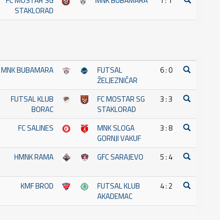
FC MOSTAR SG
MNK BUBAMARA
1 : 1
STAKLORAD
MNK BUBAMARA
FUTSAL
6 : 0
ŽELJEZNIČAR
FUTSAL KLUB
FC MOSTAR SG
3 : 3
BORAC
STAKLORAD
FC SALINES
MNK SLOGA
3 : 8
GORNJI VAKUF
HMNK RAMA
GFC SARAJEVO
5 : 4
KMF BROD
FUTSAL KLUB
4 : 2
AKADEMAC