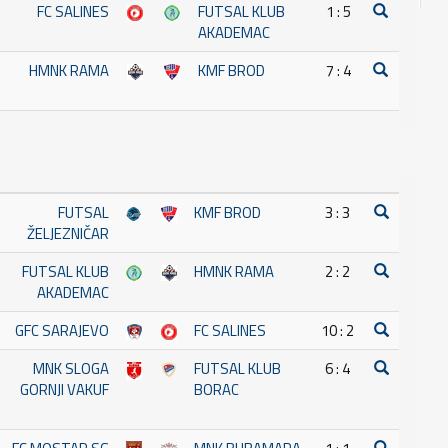
FC SALINES
FUTSAL KLUB
1 : 5
AKADEMAC
HMNK RAMA
KMF BROD
7 : 4
FUTSAL
KMF BROD
3 : 3
ŽELJEZNIČAR
FUTSAL KLUB
HMNK RAMA
2 : 2
AKADEMAC
GFC SARAJEVO
FC SALINES
10 : 2
MNK SLOGA
FUTSAL KLUB
6 : 4
GORNJI VAKUF
BORAC