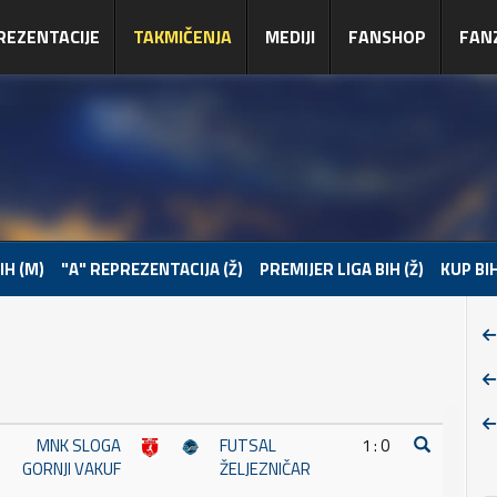
REZENTACIJE
TAKMIČENJA
MEDIJI
FANSHOP
FAN
IH (M)
"A" REPREZENTACIJA (Ž)
PREMIJER LIGA BIH (Ž)
KUP BIH
MNK SLOGA
FUTSAL
1 : 0
GORNJI VAKUF
ŽELJEZNIČAR