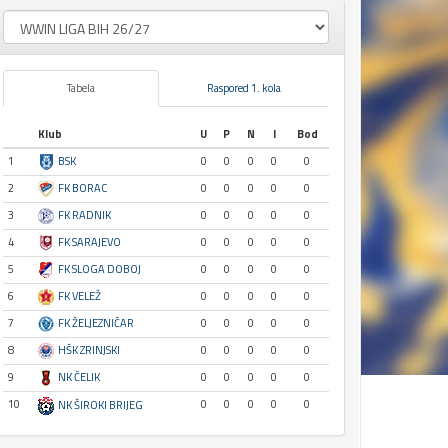
Tabela
Raspored 1. kola
Klub
U
P
N
I
Bod
1
BSK
0
0
0
0
0
2
FK BORAC
0
0
0
0
0
3
FK RADNIK
0
0
0
0
0
4
FK SARAJEVO
0
0
0
0
0
5
FK SLOGA DOBOJ
0
0
0
0
0
6
FK VELEŽ
0
0
0
0
0
7
FK ŽELJEZNIČAR
0
0
0
0
0
8
HŠK ZRINJSKI
0
0
0
0
0
9
NK ČELIK
0
0
0
0
0
10
0
0
0
0
0
NK ŠIROKI BRIJEG