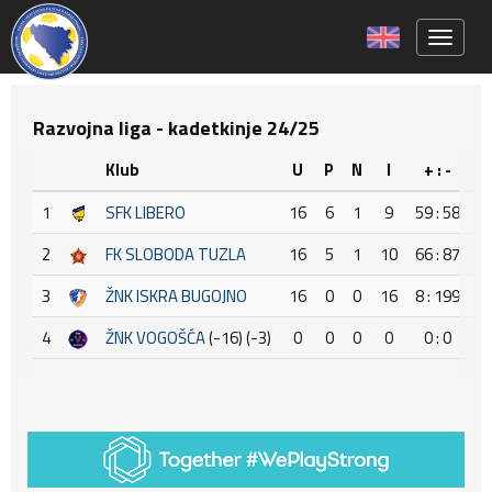
Toggle 
Razvojna liga - kadetkinje 24/25
Klub
U
P
N
I
+ : -
+
1
SFK LIBERO
16
6
1
9
59 : 58
2
FK SLOBODA TUZLA
16
5
1
10
66 : 87
-
3
ŽNK ISKRA BUGOJNO
16
0
0
16
8 : 199
-
4
ŽNK VOGOŠĆA
(-16) (-3)
0
0
0
0
0 : 0