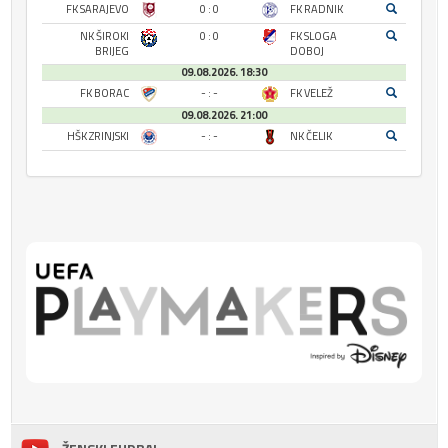
FK SARAJEVO
0 : 0
FK RADNIK
NK ŠIROKI
0 : 0
FK SLOGA
BRIJEG
DOBOJ
09.08.2026. 18:30
FK BORAC
- : -
FK VELEŽ
09.08.2026. 21:00
HŠK ZRINJSKI
- : -
NK ČELIK