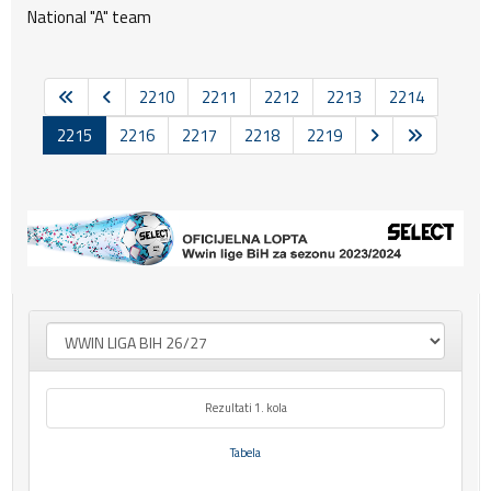
National "A" team
2210
2211
2212
2213
2214
2215
2216
2217
2218
2219
Rezultati 1. kola
Tabela