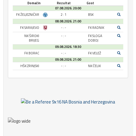
Domaćin
Rezultat
Gost
07.08.2026. 20:00
FK ŽELJEZNIČAR
2 : 1
BSK
08.08.2026. 21:00
FK SARAJEVO
- : -
FK RADNIK
NK ŠIROKI
- : -
FK SLOGA
BRIJEG
DOBOJ
09.08.2026. 18:30
FK BORAC
- : -
FK VELEŽ
09.08.2026. 21:00
HŠK ZRINJSKI
- : -
NK ČELIK