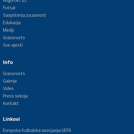
Nogomet (Ž)
Futsal
Saopštenja za javnost
Edukacija
Mediji
Grassroots
Sve vijesti
Info
Grassroots
Galerije
Video
Press sekcija
Kontakt
Linkovi
Evropska fudbalska asocijacija UEFA