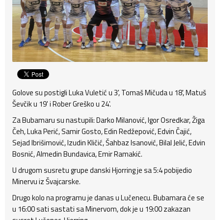
Golove su postigli Luka Vuletić u 3', Tomaš Mičuda u 18', Matuš
Ševčik u 19' i Rober Greško u 24'.
Za Bubamaru su nastupili: Darko Milanović, Igor Osredkar, Žiga
Čeh, Luka Perić, Samir Gosto, Edin Redžepović, Edvin Čajić,
Sejad Ibrišimović, Izudin Kličić, Šahbaz Isanović, Bilal Jelić, Edvin
Bosnić, Almedin Bundavica, Emir Ramakić.
U drugom susretu grupe danski Hjorring je sa 5:4 pobijedio
Minervu iz Švajcarske.
Drugo kolo na programu je danas u Lučenecu. Bubamara će se
u 16:00 sati sastati sa Minervom, dok je u 19:00 zakazan