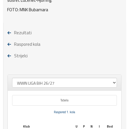
susret Lučenec-Hjorring.
FOTO: MNK Bubamara
Rezultati
Raspored kola
Strijelci
Tabela
Raspored 1. kola
Klub
U
P
N
I
Bod