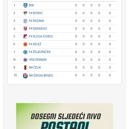
1
BSK
0
0
0
0
0
2
FK BORAC
0
0
0
0
0
3
FK RADNIK
0
0
0
0
0
4
FK SARAJEVO
0
0
0
0
0
5
FK SLOGA DOBOJ
0
0
0
0
0
6
FK VELEŽ
0
0
0
0
0
7
FK ŽELJEZNIČAR
0
0
0
0
0
8
HŠK ZRINJSKI
0
0
0
0
0
9
NK ČELIK
0
0
0
0
0
10
0
0
0
0
0
NK ŠIROKI BRIJEG