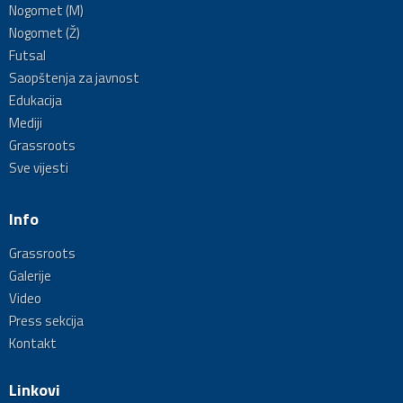
Nogomet (M)
Nogomet (Ž)
Futsal
Saopštenja za javnost
Edukacija
Mediji
Grassroots
Sve vijesti
Info
Grassroots
Galerije
Video
Press sekcija
Kontakt
Linkovi