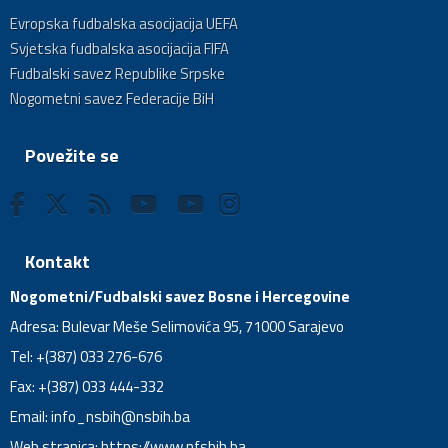
Evropska fudbalska asocijacija UEFA
Svjetska fudbalska asocijacija FIFA
Fudbalski savez Republike Srpske
Nogometni savez Federacije BiH
Povežite se
Kontakt
Nogometni/Fudbalski savez Bosne i Hercegovine
Adresa: Bulevar Meše Selimovića 95, 71000 Sarajevo
Tel: +(387) 033 276-676
Fax: +(387) 033 444-332
Email:
info_nsbih@nsbih.ba
Web stranica: https://www.nfsbih.ba