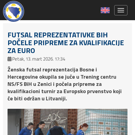
Toggle 
FUTSAL REPREZENTATIVKE BIH
POČELE PRIPREME ZA KVALIFIKACIJE
ZA EURO
Petak, 13. mart 2026. 17:34
Ženska futsal reprezentacija Bosne i
Hercegovine okupila se juče u Trening centru
NS/FS BiH u Zenici i počela pripreme za
kvalifikacioni turnir za Evropsko prvenstvo koji
će biti održan u Litvaniji.