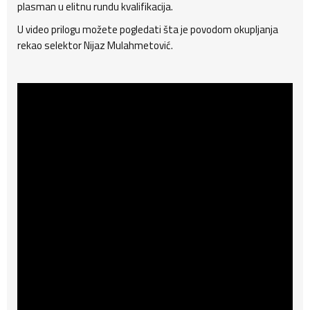
plasman u elitnu rundu kvalifikacija.
U video prilogu možete pogledati šta je povodom okupljanja
rekao selektor Nijaz Mulahmetović.