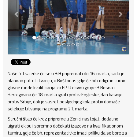
Naše futsalerke će se u BiH pripremati do 16. marta, kada je
planiran put u Litvaniju, u Birštonas gdje će biti odigran turnir
glavne runde kvalifikacija za EP. U okviru grupe B Bosna i
Hercegovina će 18. marta igrati protiv Engleske, dan kasnije
protiv Srbije, dok je susret posljednjeg kola protiv domaće
selekcije Litvanije na programu 21. marta.
Stručni štab će kroz pripreme u Zenici nastojati dodatno
uigrati ekipu i spremno dočekati izazove na kvalifikacionom
turniru, gdje će bh. reprezentativke imati priliku da se bore za