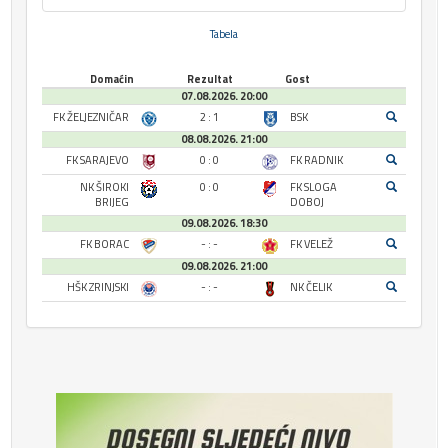
Tabela
Domaćin
Rezultat
Gost
07.08.2026. 20:00
FK ŽELJEZNIČAR
2 : 1
BSK
08.08.2026. 21:00
FK SARAJEVO
0 : 0
FK RADNIK
NK ŠIROKI
0 : 0
FK SLOGA
BRIJEG
DOBOJ
09.08.2026. 18:30
FK BORAC
- : -
FK VELEŽ
09.08.2026. 21:00
HŠK ZRINJSKI
- : -
NK ČELIK