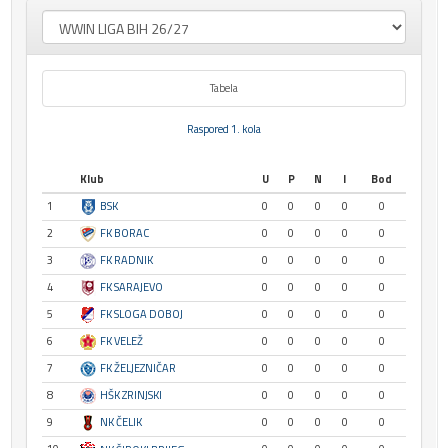
Tabela
Raspored 1. kola
Klub
U
P
N
I
Bod
1
BSK
0
0
0
0
0
2
FK BORAC
0
0
0
0
0
3
FK RADNIK
0
0
0
0
0
4
FK SARAJEVO
0
0
0
0
0
5
FK SLOGA DOBOJ
0
0
0
0
0
6
FK VELEŽ
0
0
0
0
0
7
FK ŽELJEZNIČAR
0
0
0
0
0
8
HŠK ZRINJSKI
0
0
0
0
0
9
NK ČELIK
0
0
0
0
0