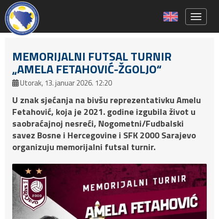
Toggle 
MEMORIJALNI FUTSAL TURNIR
„AMELA FETAHOVIĆ-ŽGOLJO“
Utorak, 13. januar 2026. 12:20
U znak sjećanja na bivšu reprezentativku Amelu
Fetahović, koja je 2021. godine izgubila život u
saobraćajnoj nesreći, Nogometni/Fudbalski
savez Bosne i Hercegovine i SFK 2000 Sarajevo
organizuju memorijalni futsal turnir.