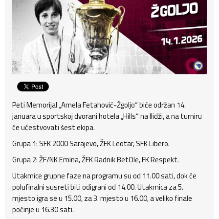
Peti Memorijal „Amela Fetahović-Žgoljo“ biće održan 14.
januara u sportskoj dvorani hotela „Hills“ na Ilidži, a na turniru
će učestvovati šest ekipa.
Grupa 1: SFK 2000 Sarajevo, ŽFK Leotar, SFK Libero.
Grupa 2: ŽF/NK Emina, ŽFK Radnik BetOle, FK Respekt.
Utakmice grupne faze na programu su od 11.00 sati, dok će
polufinalni susreti biti odigrani od 14.00. Utakmica za 5.
mjesto igra se u 15.00, za 3. mjesto u 16.00, a veliko finale
počinje u 16.30 sati.