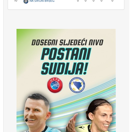
10
0
0
0
0
0
NK ŠIROKI BRIJEG