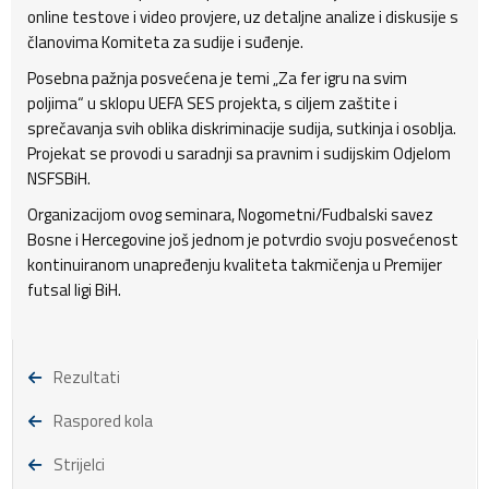
online testove i video provjere, uz detaljne analize i diskusije s
članovima Komiteta za sudije i suđenje.
Posebna pažnja posvećena je temi „Za fer igru na svim
poljima“ u sklopu UEFA SES projekta, s ciljem zaštite i
sprečavanja svih oblika diskriminacije sudija, sutkinja i osoblja.
Projekat se provodi u saradnji sa pravnim i sudijskim Odjelom
NSFSBiH.
Organizacijom ovog seminara, Nogometni/Fudbalski savez
Bosne i Hercegovine još jednom je potvrdio svoju posvećenost
kontinuiranom unapređenju kvaliteta takmičenja u Premijer
futsal ligi BiH.
Rezultati
Raspored kola
Strijelci