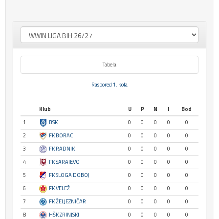
Tabela
Raspored 1. kola
Klub
U
P
N
I
Bod
1
BSK
0
0
0
0
0
2
FK BORAC
0
0
0
0
0
3
FK RADNIK
0
0
0
0
0
4
FK SARAJEVO
0
0
0
0
0
5
FK SLOGA DOBOJ
0
0
0
0
0
6
FK VELEŽ
0
0
0
0
0
7
FK ŽELJEZNIČAR
0
0
0
0
0
8
HŠK ZRINJSKI
0
0
0
0
0