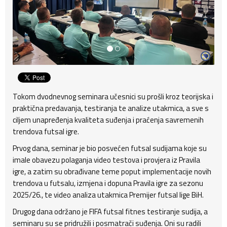
Tokom dvodnevnog seminara učesnici su prošli kroz teorijska i
praktična predavanja, testiranja te analize utakmica, a sve s
ciljem unapređenja kvaliteta suđenja i praćenja savremenih
trendova futsal igre.
Prvog dana, seminar je bio posvećen futsal sudijama koje su
imale obavezu polaganja video testova i provjera iz Pravila
igre, a zatim su obrađivane teme poput implementacije novih
trendova u futsalu, izmjena i dopuna Pravila igre za sezonu
2025/26., te video analiza utakmica Premijer futsal lige BiH.
Drugog dana održano je FIFA futsal fitnes testiranje sudija, a
seminaru su se pridružili i posmatrači suđenja. Oni su radili