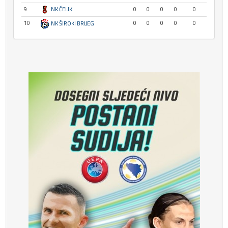
9
NK ČELIK
0
0
0
0
0
10
0
0
0
0
0
NK ŠIROKI BRIJEG