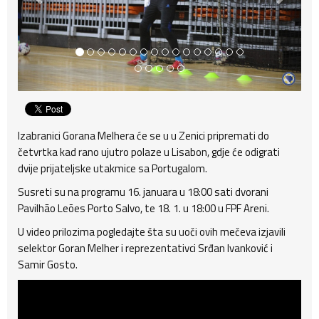
Izabranici Gorana Melhera će se u u Zenici pripremati do
četvrtka kad rano ujutro polaze u Lisabon, gdje će odigrati
dvije prijateljske utakmice sa Portugalom.
Susreti su na programu 16. januara u 18:00 sati dvorani
Pavilhão Leões Porto Salvo, te 18. 1. u 18:00 u FPF Areni.
U video prilozima pogledajte šta su uoči ovih mečeva izjavili
selektor Goran Melher i reprezentativci Srđan Ivanković i
Samir Gosto.