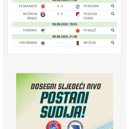
08.08.2026. 21:00
FK SARAJEVO
0 : 0
FK RADNIK
NK ŠIROKI
0 : 0
FK SLOGA
BRIJEG
DOBOJ
09.08.2026. 18:30
FK BORAC
- : -
FK VELEŽ
09.08.2026. 21:00
HŠK ZRINJSKI
- : -
NK ČELIK