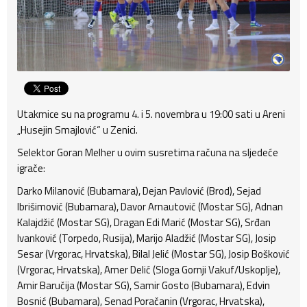
Utakmice su na programu 4. i 5. novembra u 19:00 sati u Areni
„Husejin Smajlović“ u Zenici.
Selektor Goran Melher u ovim susretima računa na sljedeće
igrače:
Darko Milanović (Bubamara), Dejan Pavlović (Brod), Sejad
Ibrišimović (Bubamara), Davor Arnautović (Mostar SG), Adnan
Kalajdžić (Mostar SG), Dragan Edi Marić (Mostar SG), Srđan
Ivanković (Torpedo, Rusija), Marijo Aladžić (Mostar SG), Josip
Sesar (Vrgorac, Hrvatska), Bilal Jelić (Mostar SG), Josip Bošković
(Vrgorac, Hrvatska), Amer Delić (Sloga Gornji Vakuf/Uskoplje),
Amir Baručija (Mostar SG), Samir Gosto (Bubamara), Edvin
Bosnić (Bubamara), Senad Poračanin (Vrgorac, Hrvatska),