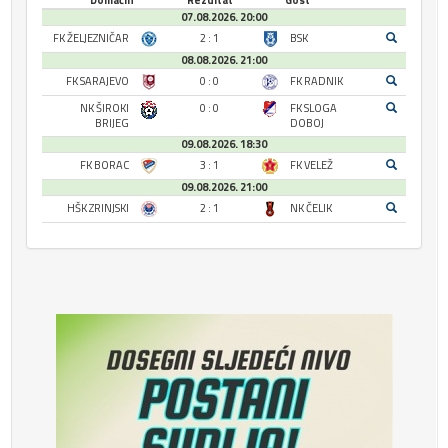
Domaćin
Rezultat
Gost
07.08.2026. 20:00
FK ŽELJEZNIČAR
2 : 1
BSK
08.08.2026. 21:00
FK SARAJEVO
0 : 0
FK RADNIK
NK ŠIROKI
0 : 0
FK SLOGA
BRIJEG
DOBOJ
09.08.2026. 18:30
FK BORAC
3 : 1
FK VELEŽ
09.08.2026. 21:00
HŠK ZRINJSKI
2 : 1
NK ČELIK