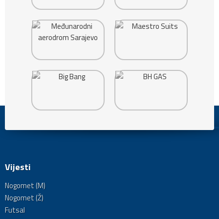
Vijesti
Nogomet (M)
Nogomet (Ž)
Futsal