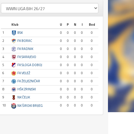
Klub
U
P
N
I
Bod
1
BSK
0
0
0
0
0
2
FK BORAC
0
0
0
0
0
3
FK RADNIK
0
0
0
0
0
4
FK SARAJEVO
0
0
0
0
0
5
FK SLOGA DOBOJ
0
0
0
0
0
6
FK VELEŽ
0
0
0
0
0
7
FK ŽELJEZNIČAR
0
0
0
0
0
8
HŠK ZRINJSKI
0
0
0
0
0
9
NK ČELIK
0
0
0
0
0
10
0
0
0
0
0
NK ŠIROKI BRIJEG