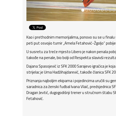
Kao i prethodnim memorijalima, ponovo su se u finalu s
peti put osvojio turnir „Amela Fetahović-Žgoljo“ pobije
U susretu za treće mjesto Libero je nakon penala pobij
takođe na penale, bio bolji od Respekta slavivši rezult
Dajana Spasojević iz SFK 2000 Sarajevo igračica je koj
strijelac je Uma Hadžihajdarević, takođe članica SFK 20
Priznanja najboljim ekipama i pojedincima uručili su g
saradnica za ženski fudbal Ivana Vlaić, predsjednica 
Dragan Jevtić, dugogodišnji trener u stručnom štabu S
Fetahović.