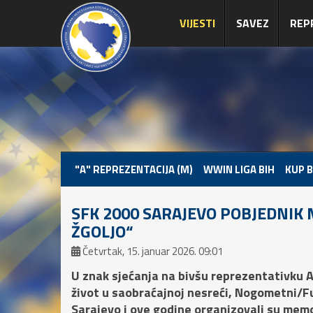
VIJESTI
SAVEZ
REP
"A" REPREZENTACIJA (M)
WWIN LIGA BIH
KUP B
SFK 2000 SARAJEVO POBJEDNIK
ŽGOLJO“
Četvrtak, 15. januar 2026. 09:01
U znak sjećanja na bivšu reprezentativku A
život u saobraćajnoj nesreći, Nogometni/F
Sarajevo i ove godine organizovali su memor