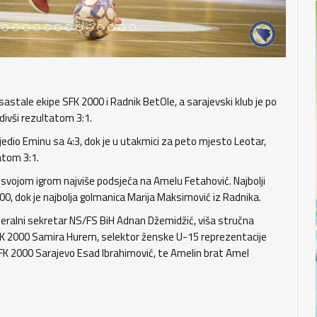
astale ekipe SFK 2000 i Radnik BetOle, a sarajevski klub je po
divši rezultatom 3:1.
edio Eminu sa 4:3, dok je u utakmici za peto mjesto Leotar,
atom 3:1.
a svojom igrom najviše podsjeća na Amelu Fetahović. Najbolji
00, dok je najbolja golmanica Marija Maksimović iz Radnika.
eneralni sekretar NS/FS BiH Adnan Džemidžić, viša stručna
SFK 2000 Samira Hurem, selektor ženske U-15 reprezentacije
FK 2000 Sarajevo Esad Ibrahimović, te Amelin brat Amel