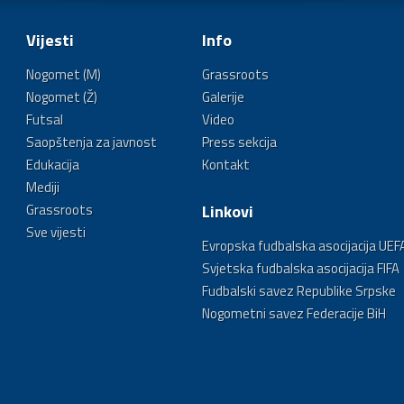
Vijesti
Info
Nogomet (M)
Grassroots
Nogomet (Ž)
Galerije
Futsal
Video
Saopštenja za javnost
Press sekcija
Edukacija
Kontakt
Mediji
Grassroots
Linkovi
Sve vijesti
Evropska fudbalska asocijacija UEF
Svjetska fudbalska asocijacija FIFA
Fudbalski savez Republike Srpske
Nogometni savez Federacije BiH