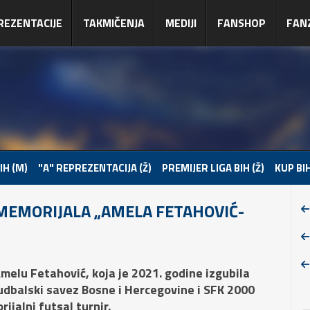
REZENTACIJE
TAKMIČENJA
MEDIJI
FANSHOP
FAN
IH (M)
"A" REPREZENTACIJA (Ž)
PREMIJER LIGA BIH (Ž)
KUP BIH
 MEMORIJALA „AMELA FETAHOVIĆ-
melu Fetahović, koja je 2021. godine izgubila
udbalski savez Bosne i Hercegovine i SFK 2000
ijalni futsal turnir.