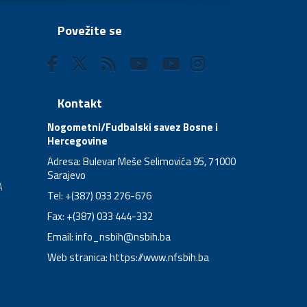
Povežite se
Kontakt
Nogometni/Fudbalski savez Bosne i
Hercegovine
Adresa: Bulevar Meše Selimovića 95, 71000
Sarajevo
A
Tel: +(387) 033 276-676
Fax: +(387) 033 444-332
Email:
info_nsbih@nsbih.ba
Web stranica: https://www.nfsbih.ba