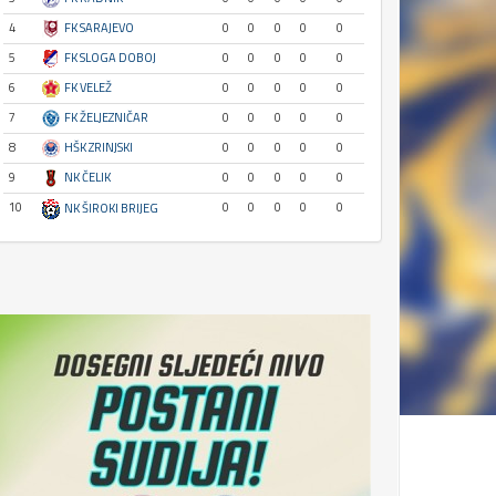
4
FK SARAJEVO
0
0
0
0
0
5
FK SLOGA DOBOJ
0
0
0
0
0
6
FK VELEŽ
0
0
0
0
0
7
FK ŽELJEZNIČAR
0
0
0
0
0
8
HŠK ZRINJSKI
0
0
0
0
0
9
NK ČELIK
0
0
0
0
0
10
0
0
0
0
0
NK ŠIROKI BRIJEG