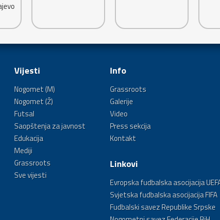
Vijesti
Info
Nogomet (M)
Grassroots
Nogomet (Ž)
Galerije
Futsal
Video
Saopštenja za javnost
Press sekcija
Edukacija
Kontakt
Mediji
Grassroots
Linkovi
Sve vijesti
Evropska fudbalska asocijacija UEF
Svjetska fudbalska asocijacija FIFA
Fudbalski savez Republike Srpske
Nogometni savez Federacije BiH