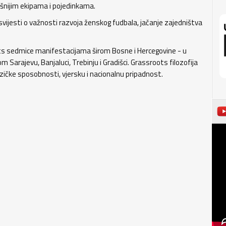
ešnijim ekipama i pojedinkama.
e svijesti o važnosti razvoja ženskog fudbala, jačanje zajedništva
ts sedmice manifestacijama širom Bosne i Hercegovine - u
nom Sarajevu, Banjaluci, Trebinju i Gradišci. Grassroots filozofija
izičke sposobnosti, vjersku i nacionalnu pripadnost.