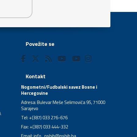
Povežite se
Kontakt
Nogometni/Fudbalski savez Bosne i
Hercegovine
Adresa: Bulevar Meše Selimovića 95, 71000
Sarajevo
A
Tel: +(387) 033 276-676
Fax: +(387) 033 444-332
Email:
info_nsbih@nsbih.ba