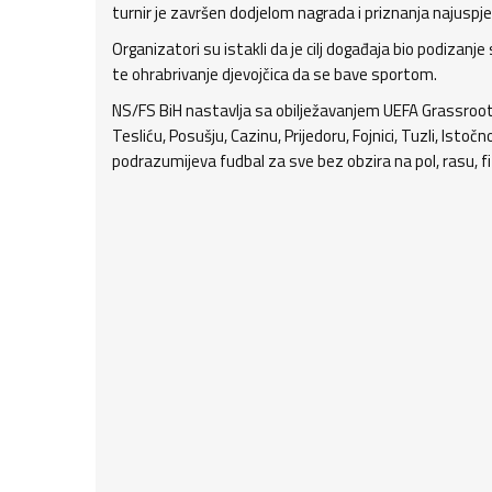
turnir je završen dodjelom nagrada i priznanja najuspj
Organizatori su istakli da je cilj događaja bio podizanj
te ohrabrivanje djevojčica da se bave sportom.
NS/FS BiH nastavlja sa obilježavanjem UEFA Grassroo
Tesliću, Posušju, Cazinu, Prijedoru, Fojnici, Tuzli, Istoč
podrazumijeva fudbal za sve bez obzira na pol, rasu, f