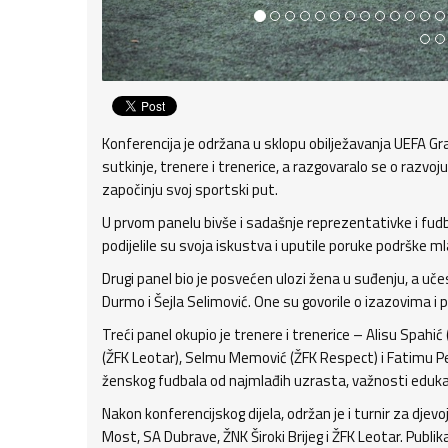
Konferencija je održana u sklopu obilježavanja UEFA Gra
sutkinje, trenere i trenerice, a razgovaralo se o razvoj
započinju svoj sportski put.
U prvom panelu bivše i sadašnje reprezentativke i fudba
podijelile su svoja iskustva i uputile poruke podrške 
Drugi panel bio je posvećen ulozi žena u suđenju, a uč
Durmo i Šejla Selimović. One su govorile o izazovima i 
Treći panel okupio je trenere i trenerice – Alisu Spahić
(ŽFK Leotar), Selmu Memović (ŽFK Respect) i Fatimu Pe
ženskog fudbala od najmlađih uzrasta, važnosti edukac
Nakon konferencijskog dijela, održan je i turnir za dje
Most, SA Dubrave, ŽNK Široki Brijeg i ŽFK Leotar. Publ