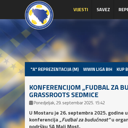
VIJESTI
SAVEZ
REP
"A" REPREZENTACIJA (M)
WWIN LIGA BIH
KUP B
KONFERENCIJOM „FUDBAL ZA BU
GRASSROOTS SEDMICE
Ponedjeljak, 29. septembar 2025. 15:42
U Mostaru je 26. septembra 2025. godine 
konferencija
„Fudbal za budućnost“
u organ
podršku SA Mali Most.