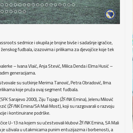
ssroots sedmice i okupila je brojne bivše i sadašnje igračice,
u ženskog fudbala, izazovima i prilikama za djevojčice koje tek
lerke – Ivana Vlaić, Anja Stević, Milica Denda i Elma Husić –
mladim generacijama.
estvovale su sutkinje Merima Tanović, Petra Obradović, Ilma
prilikama koje pruža ovaj segment fudbala.
 (SFK Sarajevo 2000), Ziju Tojagu (ŽF/NK Emina), Jelenu Milović
zić (ŽF/NK Emina/SA Mali Most), koji su razgovarali o razvoju
ije i kontinuirane podrške.
vojčice U-13 na kojem su učestvovali klubovi ŽF/NK Emina, SA Mali
ika je uživala u utakmicama punim entuzijazma i borbenosti, a