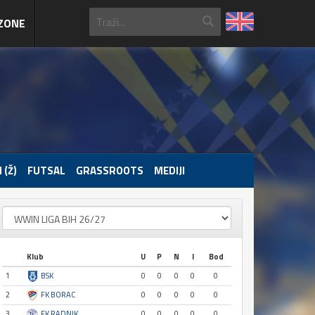
ZONE
 (Ž)
FUTSAL
GRASSROOTS
MEDIJI
Klub
U
P
N
I
Bod
1
BSK
0
0
0
0
0
2
FK BORAC
0
0
0
0
0
3
FK RADNIK
0
0
0
0
0