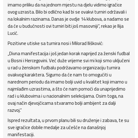
imamo priliku da na jednom mjestu na djelu vidimo igračice
ovog uzrasta. Bilo bi odlično kad bi se ovakvi turniri održavali i
na lokalnim razinama. Danas je ovdje 14 klubova, a nadamo se
da će u budućnosti ovi turniri biti još masovniji“, rekao je Ilija
Lucić.
Pozitivne utiske sa turnira nosi i Milorad Ilišković:
„Divna manifestacija i još jedan korak naprijed za ženski fudbal
u Bosni i Hercegovini. Već duže vrijeme svi mi koji smo uključeni
u rad u ženskom fudbalu podržavamo organizaciju turnira
ovakvog karaktera. Sigurno da će nam to omogućiti u
narednom periodu da imamo bolji uvid u kvalitet koji imamo u
najmlađim uzrastima, a što će nam pomoći da unaprijedimo
rad i u klubovima i u nacionalnim selekcijama. Osim toga, na
ovaj način djevojčicama stvaramo bolji ambijent za dalji
razvoj.“
Ispred rezultata, u prvom planu bili su druženje i zabava, te su
sve igračice dobile medalje za učešće na današnjoj
manifestaciji.