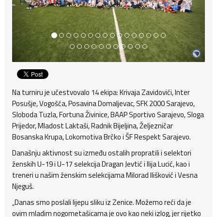
Na turniru je učestvovalo 14 ekipa: Krivaja Zavidovići, Inter
Posušje, Vogošća, Posavina Domaljevac, SFK 2000 Sarajevo,
Sloboda Tuzla, Fortuna Živinice, BAAP Sportivo Sarajevo, Sloga
Prijedor, Mladost Laktaši, Radnik Bijeljina, Željezničar
Bosanska Krupa, Lokomotiva Brčko i ŠF Respekt Sarajevo.
Današnju aktivnost su između ostalih propratili i selektori
ženskih U-19 i U-17 selekcija Dragan Jevtić i Ilija Lucić, kao i
treneri u našim ženskim selekcijama Milorad Ilišković i Vesna
Njeguš.
„Danas smo poslali lijepu sliku iz Zenice. Možemo reći da je
ovim mladim nogometašicama je ovo kao neki izlog, jer rijetko