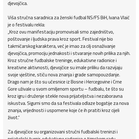
djevojčica.
Viša stručna saradnica za ženski fudbal NS/FS BiH, Ivana Vlaić
je o festivalu rekla:
„Kroz ovu manifestaciju promovisali smo zajedništvo,
poštovanje i ljudska prava kroz sport. Festival nije bio
takmičarskog karaktera, već je imao za cilj osnaživanje
djevojčica, promociju jednakosti i stvaranje novih prilika za njih.
Kroz stručne fudbalske treninge, edukativne radionice i
kreativne aktivnosti, djevojčice su imale priliku da razvijaju
svoje vještine, stiču nova znanja i grade samopouzdanje.
Drago nam je što su učesnice iz Bosne i Hercegovine i Crne
Gore uživale u svom omiljenom sportu – fudbalu, te što su
kroz igru i druženje stekle nova prijateljstva i nezaboravna
iskustva. Sigurni smo da sa festivala odlaze bogatije za nova
znanja, vrijednosti i uspomene koje će ih pratiti kroz cijeli
život.“
Za djevojčice su organizovani stručni fudbalski treninzi i
prijateljski turnir, edukativne radionice o timskom radu,