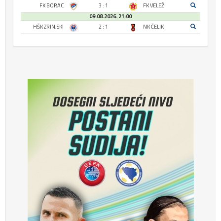
FK BORAC
3 : 1
FK VELEŽ
09.08.2026. 21:00
HŠK ZRINJSKI
2 : 1
NK ČELIK