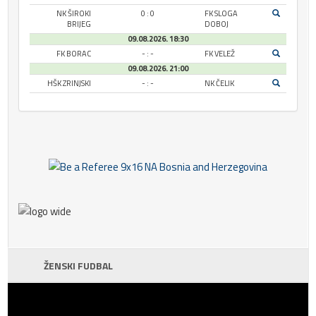
NK ŠIROKI
0 : 0
FK SLOGA
BRIJEG
DOBOJ
09.08.2026. 18:30
FK BORAC
- : -
FK VELEŽ
09.08.2026. 21:00
HŠK ZRINJSKI
- : -
NK ČELIK
ŽENSKI FUDBAL