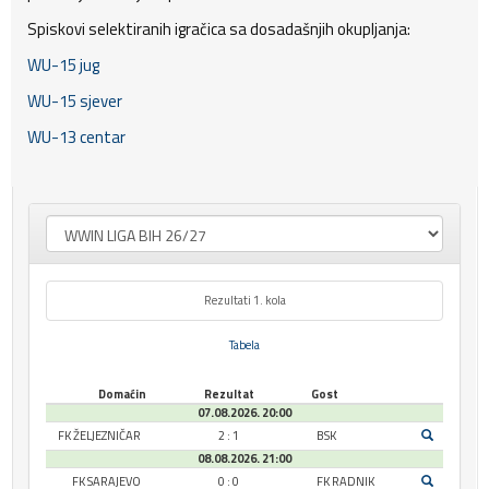
Spiskovi selektiranih igračica sa dosadašnjih okupljanja:
WU-15 jug
WU-15 sjever
WU-13 centar
Rezultati 1. kola
Tabela
Domaćin
Rezultat
Gost
07.08.2026. 20:00
FK ŽELJEZNIČAR
2 : 1
BSK
08.08.2026. 21:00
FK SARAJEVO
0 : 0
FK RADNIK