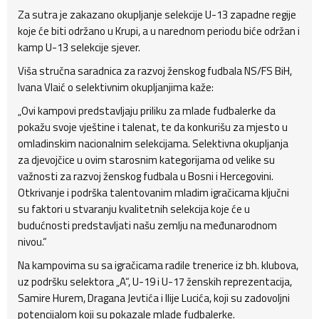
Za sutra je zakazano okupljanje selekcije U-13 zapadne regije
koje će biti održano u Krupi, a u narednom periodu biće održan i
kamp U-13 selekcije sjever.
Viša stručna saradnica za razvoj ženskog fudbala NS/FS BiH,
Ivana Vlaić o selektivnim okupljanjima kaže:
„Ovi kampovi predstavljaju priliku za mlade fudbalerke da
pokažu svoje vještine i talenat, te da konkurišu za mjesto u
omladinskim nacionalnim selekcijama. Selektivna okupljanja
za djevojčice u ovim starosnim kategorijama od velike su
važnosti za razvoj ženskog fudbala u Bosni i Hercegovini.
Otkrivanje i podrška talentovanim mladim igračicama ključni
su faktori u stvaranju kvalitetnih selekcija koje će u
budućnosti predstavljati našu zemlju na međunarodnom
nivou.“
Na kampovima su sa igračicama radile trenerice iz bh. klubova,
uz podršku selektora „A“, U-19 i U-17 ženskih reprezentacija,
Samire Hurem, Dragana Jevtića i Ilije Lucića, koji su zadovoljni
potencijalom koji su pokazale mlade fudbalerke.