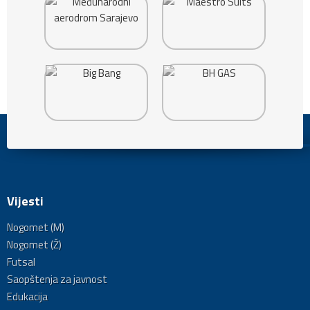
Vijesti
Nogomet (M)
Nogomet (Ž)
Futsal
Saopštenja za javnost
Edukacija