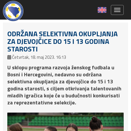
Toggle 
ODRŽANA SELEKTIVNA OKUPLJANJA
ZA DJEVOJČICE DO 15 I 13 GODINA
STAROSTI
Četvrtak, 18. maj 2023. 16:13
U sklopu programa razvoja ženskog fudbala u
Bosni i Hercegovini, nedavno su održana
selektivna okupljanja za djevojčice do 15 i 13
godina starosti, s ciljem otkrivanja talentovanih
mladih igračica koje će u budućnosti konkurisati
za reprezentativne selekcije.