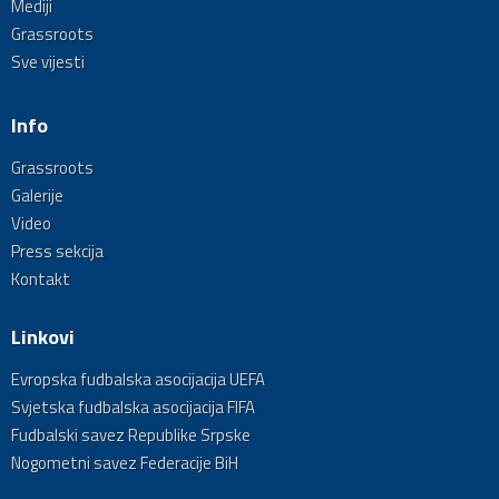
Mediji
Grassroots
Sve vijesti
Info
Grassroots
Galerije
Video
Press sekcija
Kontakt
Linkovi
Evropska fudbalska asocijacija UEFA
Svjetska fudbalska asocijacija FIFA
Fudbalski savez Republike Srpske
Nogometni savez Federacije BiH