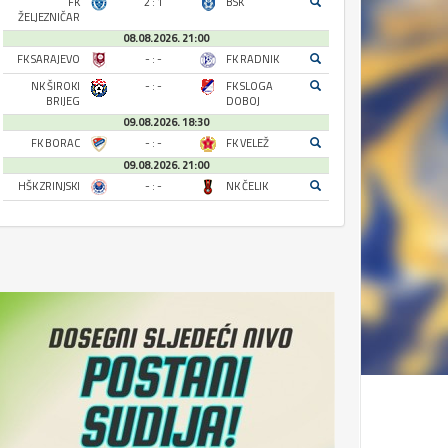
FK
2 : 1
BSK
ŽELJEZNIČAR
08.08.2026. 21:00
FK SARAJEVO
- : -
FK RADNIK
NK ŠIROKI
- : -
FK SLOGA
BRIJEG
DOBOJ
09.08.2026. 18:30
FK BORAC
- : -
FK VELEŽ
09.08.2026. 21:00
HŠK ZRINJSKI
- : -
NK ČELIK