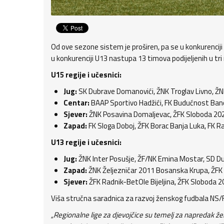
Od ove sezone sistem je proširen, pa se u konkurenciji
u konkurenciji U13 nastupa 13 timova podijeljenih u tri r
U15 regije i učesnici:
Jug:
SK Dubrave Domanovići, ŽNK Troglav Livno, ŽNK
Centar:
BAAP Sportivo Hadžići, FK Budućnost Banov
Sjever:
ŽNK Posavina Domaljevac, ŽFK Sloboda 2024 
Zapad:
FK Sloga Doboj, ŽFK Borac Banja Luka, FK Ra
U13 regije i učesnici:
Jug:
ŽNK Inter Posušje, ŽF/NK Emina Mostar, SD Du
Zapad:
ŽNK Željezničar 2011 Bosanska Krupa, ŽFK Lj
Sjever:
ŽFK Radnik-BetOle Bijeljina, ŽFK Sloboda 
Viša stručna saradnica za razvoj ženskog fudbala NS/
„Regionalne lige za djevojčice su temelj za napredak ž