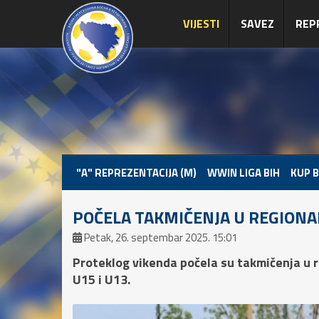
VIJESTI
SAVEZ
REP
"A" REPREZENTACIJA (M)
WWIN LIGA BIH
KUP B
POČELA TAKMIČENJA U REGIONAL
Petak, 26. septembar 2025. 15:01
Proteklog vikenda počela su takmičenja u 
U15 i U13.