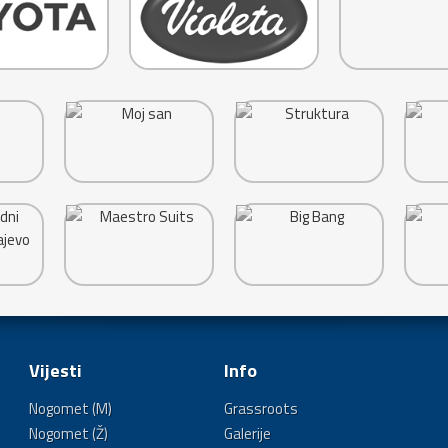
Vijesti
Info
Nogomet (M)
Grassroots
Nogomet (Ž)
Galerije