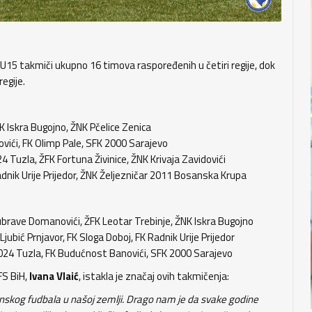
 U15 takmiči ukupno 16 timova raspoređenih u četiri regije, dok
egije.
 Iskra Bugojno, ŽNK Pčelice Zenica
ići, FK Olimp Pale, SFK 2000 Sarajevo
Tuzla, ŽFK Fortuna Živinice, ŽNK Krivaja Zavidovići
dnik Urije Prijedor, ŽNK Željezničar 2011 Bosanska Krupa
brave Domanovići, ŽFK Leotar Trebinje, ŽNK Iskra Bugojno
ubić Prnjavor, FK Sloga Doboj, FK Radnik Urije Prijedor
2024 Tuzla, FK Budućnost Banovići, SFK 2000 Sarajevo
FS BiH,
Ivana Vlaić
, istakla je značaj ovih takmičenja:
enskog fudbala u našoj zemlji. Drago nam je da svake godine