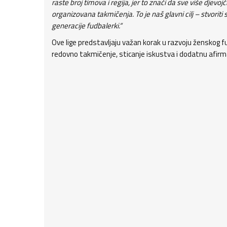
raste broj timova i regija, jer to znači da sve više djevojč
organizovana takmičenja. To je naš glavni cilj – stvoriti 
generacije fudbalerki.“
Ove lige predstavljaju važan korak u razvoju ženskog fud
redovno takmičenje, sticanje iskustva i dodatnu afirm