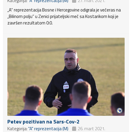
Kategorija:
"A" reprezentacija (M)
27. mart 2021.
„A“ reprezentacija Bosne i Hercegovine odigrala je večeras na
„Bilinom polju“ u Zenici prijateljski meč sa Kostarikom koji je
završen rezultatom 0:0.
Petev pozitivan na Sars-Cov-2
Kategorija:
"A" reprezentacija (M)
26. mart 2021.