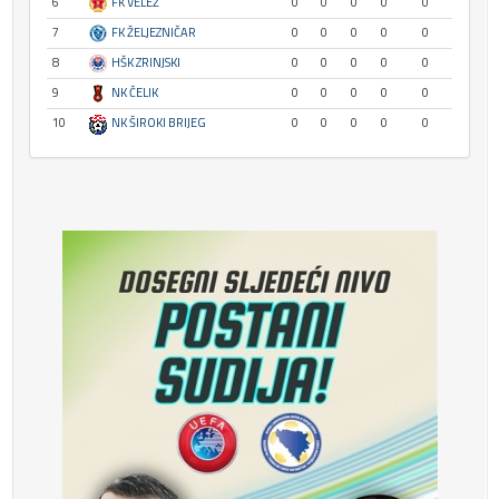
6
FK VELEŽ
0
0
0
0
0
7
FK ŽELJEZNIČAR
0
0
0
0
0
8
HŠK ZRINJSKI
0
0
0
0
0
9
NK ČELIK
0
0
0
0
0
10
0
0
0
0
0
NK ŠIROKI BRIJEG