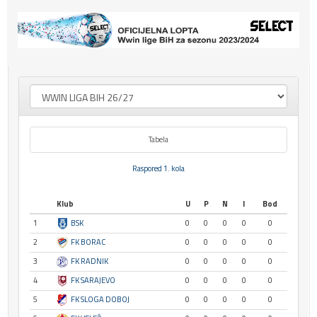
Tabela
Raspored 1. kola
Klub
U
P
N
I
Bod
1
BSK
0
0
0
0
0
2
FK BORAC
0
0
0
0
0
3
FK RADNIK
0
0
0
0
0
4
FK SARAJEVO
0
0
0
0
0
5
FK SLOGA DOBOJ
0
0
0
0
0