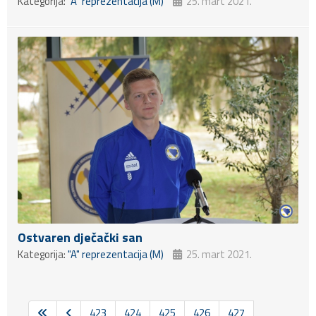
Kategorija:
"A" reprezentacija (M)
25. mart 2021.
Ostvaren dječački san
Kategorija:
"A" reprezentacija (M)
25. mart 2021.
423
424
425
426
427