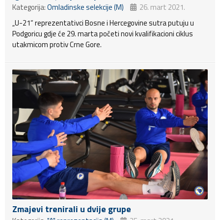
Kategorija:
Omladinske selekcije (M)
26. mart 2021.
„U-21“ reprezentativci Bosne i Hercegovine sutra putuju u
Podgoricu gdje će 29. marta početi novi kvalifikacioni ciklus
utakmicom protiv Crne Gore.
Zmajevi trenirali u dvije grupe