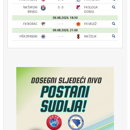
NK ŠIROKI
0 : 0
FK SLOGA
BRIJEG
DOBOJ
09.08.2026. 18:30
FK BORAC
- : -
FK VELEŽ
09.08.2026. 21:00
HŠK ZRINJSKI
- : -
NK ČELIK