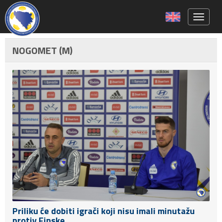
Toggle 
NOGOMET (M)
Priliku će dobiti igrači koji nisu imali minutažu
protiv Finske