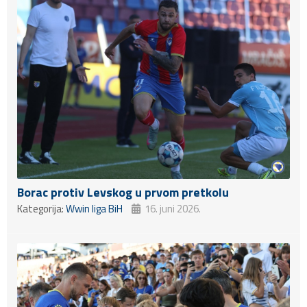
Borac protiv Levskog u prvom pretkolu
Kategorija:
Wwin liga BiH
16. juni 2026.