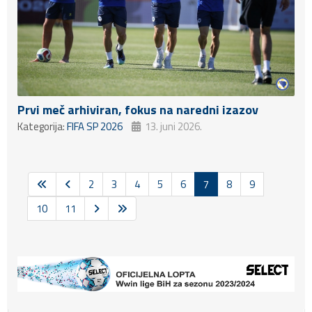
Prvi meč arhiviran, fokus na naredni izazov
Kategorija:
FIFA SP 2026
13. juni 2026.
2
3
4
5
6
7
8
9
10
11