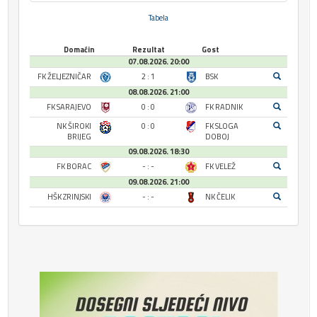
Tabela
Domaćin
Rezultat
Gost
07.08.2026. 20:00
FK ŽELJEZNIČAR
2 : 1
BSK
08.08.2026. 21:00
FK SARAJEVO
0 : 0
FK RADNIK
NK ŠIROKI
0 : 0
FK SLOGA
BRIJEG
DOBOJ
09.08.2026. 18:30
FK BORAC
- : -
FK VELEŽ
09.08.2026. 21:00
HŠK ZRINJSKI
- : -
NK ČELIK