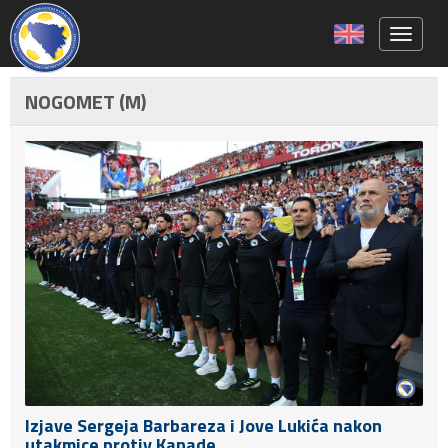
Toggle 
NOGOMET (M)
Izjave Sergeja Barbareza i Jove Lukića nakon
utakmice protiv Kanade