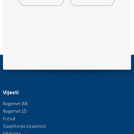
Vijesti
Nogomet (M)
Nogomet (Ž)
Futsal
Saopštenja za javnost
Edukacija