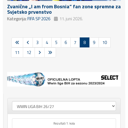
Zvanične „I am from Bosnia“ fan zone spremne za
Svjetsko prvenstvo
Kategorija:
FIFA SP 2026
11. juni 2026.
3
4
5
6
7
8
9
10
11
12
Rezultati 1. kola