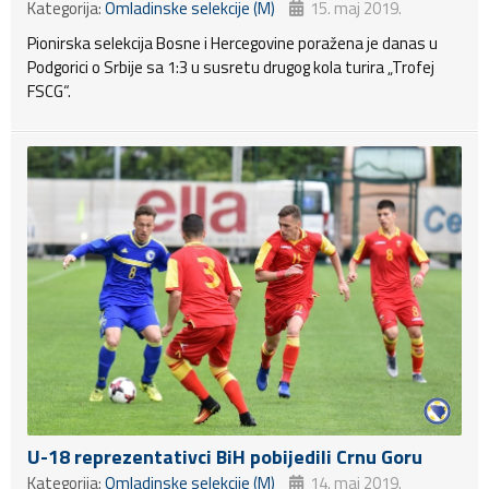
Kategorija:
Omladinske selekcije (M)
15. maj 2019.
Pionirska selekcija Bosne i Hercegovine poražena je danas u
Podgorici o Srbije sa 1:3 u susretu drugog kola turira „Trofej
FSCG“.
U-18 reprezentativci BiH pobijedili Crnu Goru
Kategorija:
Omladinske selekcije (M)
14. maj 2019.