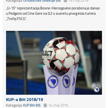
Kategorija:
Omladinske selekcije (M)
14. maj 2019.
„U-15“ reprezentacija Bosne i Hercegovine poražena je danas
u Podgorici od Crne Gore sa 0:2 u susretu prvog kola turnira
„Trofej FSCG“.
KUP-a BiH 2018/19
Kategorija:
KUP BiH (M)
14. maj 2019.