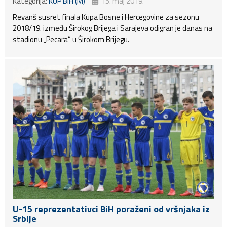
Kategorija:
KUP BiH (M)
15. maj 2019.
Revanš susret finala Kupa Bosne i Hercegovine za sezonu
2018/19. između Širokog Brijega i Sarajeva odigran je danas na
stadionu „Pecara“ u Širokom Brijegu.
U-15 reprezentativci BiH poraženi od vršnjaka iz
Srbije