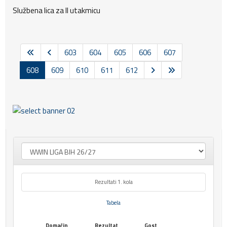
Službena lica za II utakmicu
603
604
605
606
607
608
609
610
611
612
Rezultati 1. kola
Tabela
Domaćin
Rezultat
Gost