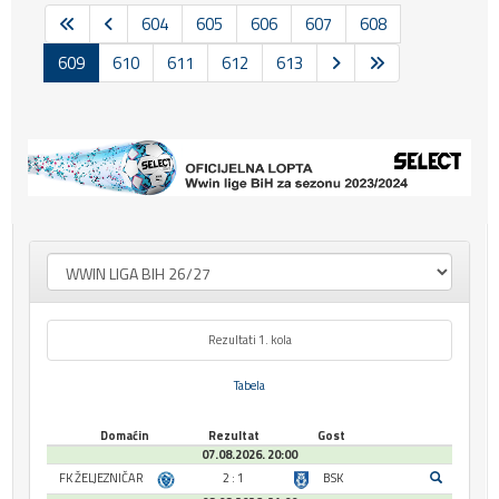
604
605
606
607
608
609
610
611
612
613
Rezultati 1. kola
Tabela
Domaćin
Rezultat
Gost
07.08.2026. 20:00
FK ŽELJEZNIČAR
2 : 1
BSK