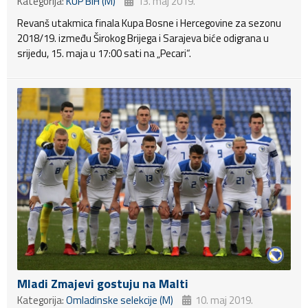
Kategorija:
KUP BiH (M)
13. maj 2019.
Revanš utakmica finala Kupa Bosne i Hercegovine za sezonu
2018/19. između Širokog Brijega i Sarajeva biće odigrana u
srijedu, 15. maja u 17:00 sati na „Pecari“.
Mladi Zmajevi gostuju na Malti
Kategorija:
Omladinske selekcije (M)
10. maj 2019.