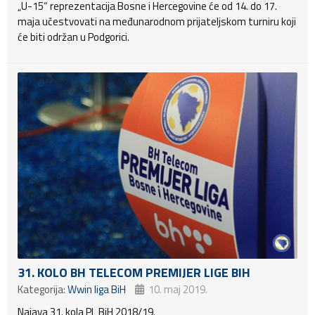
„U-15“ reprezentacija Bosne i Hercegovine će od 14. do 17.
maja učestvovati na međunarodnom prijateljskom turniru koji
će biti održan u Podgorici.
31. KOLO BH TELECOM PREMIJER LIGE BIH
Kategorija:
Wwin liga BiH
10. maj 2019.
Najava 31. kola PL BiH 2018/19.