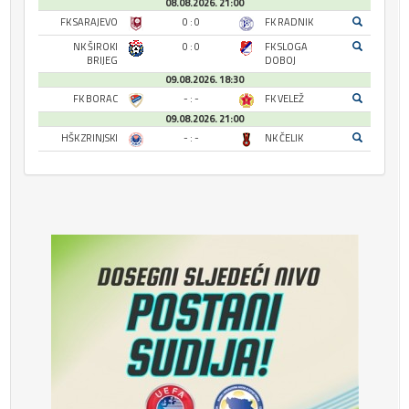
08.08.2026. 21:00
FK SARAJEVO
0 : 0
FK RADNIK
NK ŠIROKI
0 : 0
FK SLOGA
BRIJEG
DOBOJ
09.08.2026. 18:30
FK BORAC
- : -
FK VELEŽ
09.08.2026. 21:00
HŠK ZRINJSKI
- : -
NK ČELIK