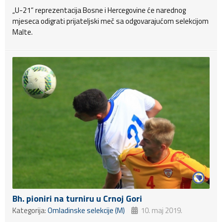
„U-21“ reprezentacija Bosne i Hercegovine će narednog
mjeseca odigrati prijateljski meč sa odgovarajućom selekcijom
Malte.
Bh. pioniri na turniru u Crnoj Gori
Kategorija:
Omladinske selekcije (M)
10. maj 2019.