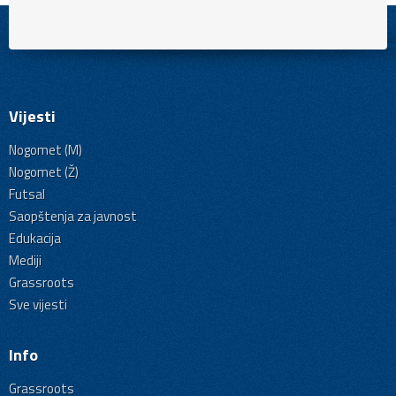
Vijesti
Nogomet (M)
Nogomet (Ž)
Futsal
Saopštenja za javnost
Edukacija
Mediji
Grassroots
Sve vijesti
Info
Grassroots