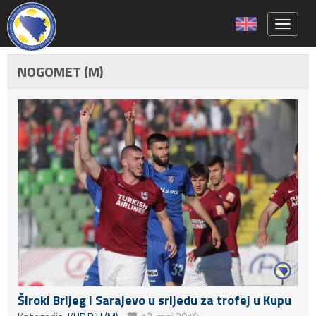
Toggle 
NOGOMET (M)
Široki Brijeg i Sarajevo u srijedu za trofej u Kupu