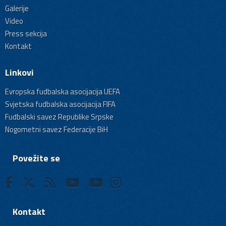
Galerije
Video
Press sekcija
Kontakt
Linkovi
Evropska fudbalska asocijacija UEFA
Svjetska fudbalska asocijacija FIFA
Fudbalski savez Republike Srpske
Nogometni savez Federacije BiH
Povežite se
Kontakt