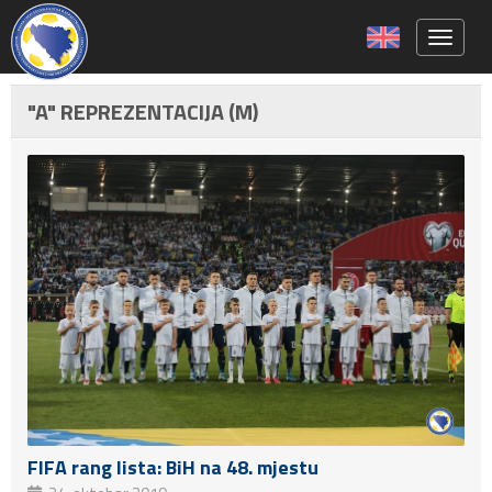
Toggle 
"A" REPREZENTACIJA (M)
FIFA rang lista: BiH na 48. mjestu