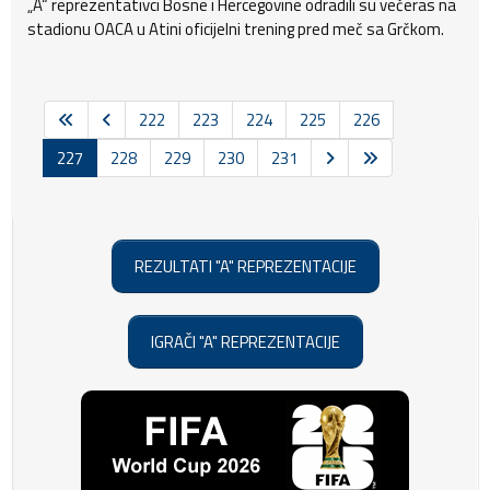
„A“ reprezentativci Bosne i Hercegovine odradili su večeras na
stadionu OACA u Atini oficijelni trening pred meč sa Grčkom.
222
223
224
225
226
227
228
229
230
231
REZULTATI "A" REPREZENTACIJE
IGRAČI "A" REPREZENTACIJE