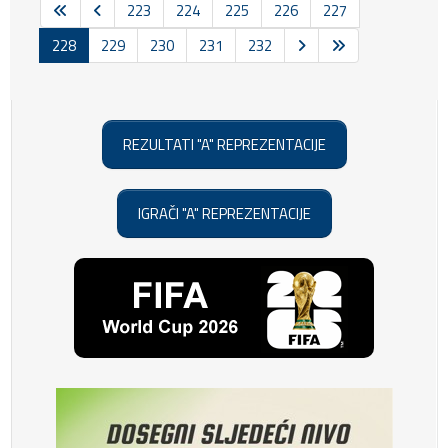
223
224
225
226
227
228
229
230
231
232
REZULTATI "A" REPREZENTACIJE
IGRAČI "A" REPREZENTACIJE