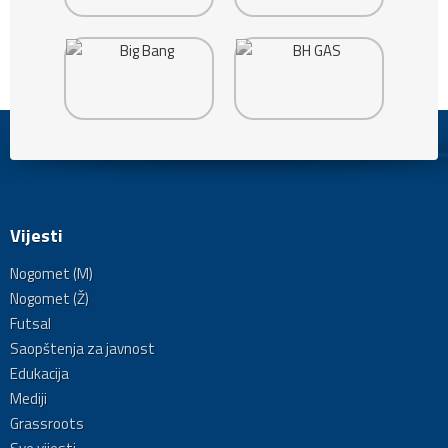
Vijesti
Nogomet (M)
Nogomet (Ž)
Futsal
Saopštenja za javnost
Edukacija
Mediji
Grassroots