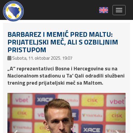
Toggle 
BARBAREZ I MEMIĆ PRED MALTU:
PRIJATELJSKI MEČ, ALI S OZBILJNIM
PRISTUPOM
Subota, 11. oktobar 2025. 19:07
„A“ reprezentativci Bosne i Hercegovine su na
Nacionalnom stadionu u Ta' Qali odradili službeni
trening pred prijateljski meč sa Maltom.