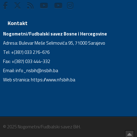
Kontakt
Nogometni/Fudbalski savez Bosne i Hercegovine
Adresa: Bulevar Meše Selimovića 95, 71000 Sarajevo
Tel: +(387) 033 276-676
Fax: +(387) 033 444-332
Email:
info_nsbih@nsbih.ba
Web stranica: https://www.nfsbih.ba
© 2025 Nogometni/Fudbalski savez BiH.