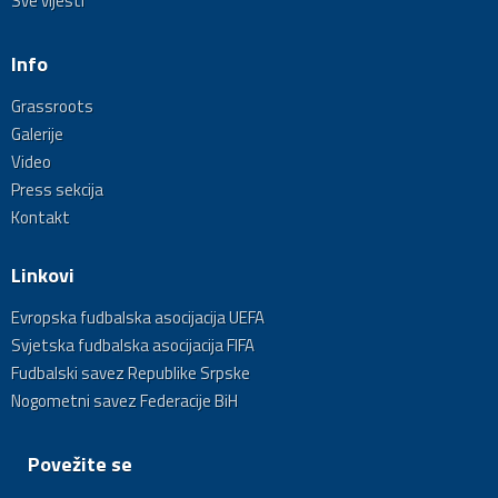
Sve vijesti
Info
Grassroots
Galerije
Video
Press sekcija
Kontakt
Linkovi
Evropska fudbalska asocijacija UEFA
Svjetska fudbalska asocijacija FIFA
Fudbalski savez Republike Srpske
Nogometni savez Federacije BiH
Povežite se