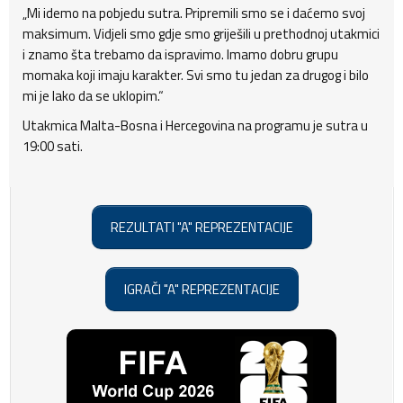
„Mi idemo na pobjedu sutra. Pripremili smo se i daćemo svoj
maksimum. Vidjeli smo gdje smo griješili u prethodnoj utakmici
i znamo šta trebamo da ispravimo. Imamo dobru grupu
momaka koji imaju karakter. Svi smo tu jedan za drugog i bilo
mi je lako da se uklopim.“
Utakmica Malta-Bosna i Hercegovina na programu je sutra u
19:00 sati.
REZULTATI "A" REPREZENTACIJE
IGRAČI "A" REPREZENTACIJE