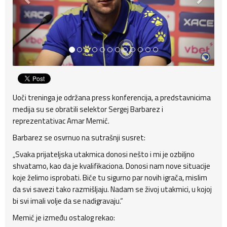
Uoči treninga je održana press konferencija, a predstavnicima
medija su se obratili selektor Sergej Barbarez i
reprezentativac Amar Memić.
Barbarez se osvrnuo na sutrašnji susret:
„Svaka prijateljska utakmica donosi nešto i mi je ozbiljno
shvatamo, kao da je kvalifikaciona. Donosi nam nove situacije
koje želimo isprobati. Biće tu sigurno par novih igrača, mislim
da svi savezi tako razmišljaju. Nadam se živoj utakmici, u kojoj
bi svi imali volje da se nadigravaju.“
Memić je između ostalog rekao: