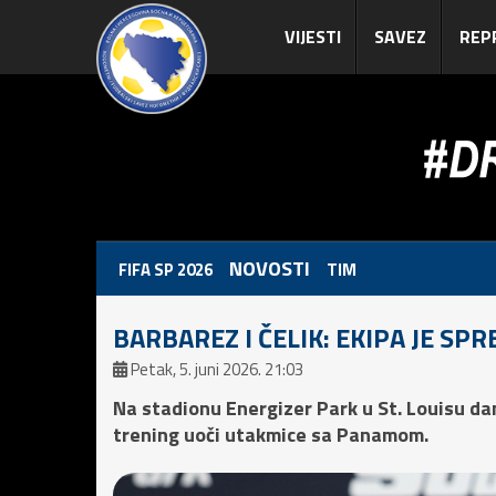
VIJESTI
SAVEZ
REP
NOVOSTI
FIFA SP 2026
TIM
BARBAREZ I ČELIK: EKIPA JE SP
Petak, 5. juni 2026. 21:03
Na stadionu Energizer Park u St. Louisu dan
trening uoči utakmice sa Panamom.