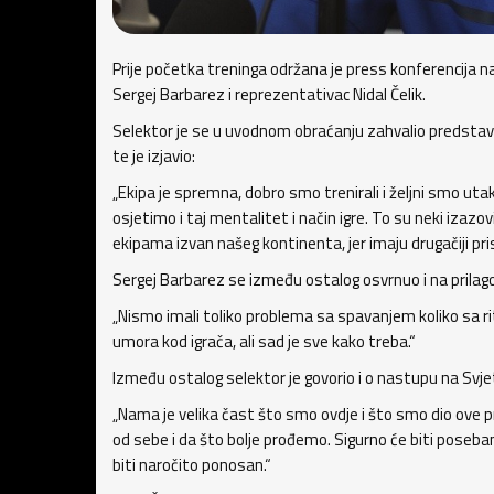
Prije početka treninga održana je press konferencija n
Sergej Barbarez i reprezentativac Nidal Čelik.
Selektor je se u uvodnom obraćanju zahvalio predstavn
te je izjavio:
„Ekipa je spremna, dobro smo trenirali i željni smo uta
osjetimo i taj mentalitet i način igre. To su neki izazo
ekipama izvan našeg kontinenta, jer imaju drugačiji pri
Sergej Barbarez se između ostalog osvrnuo i na prila
„Nismo imali toliko problema sa spavanjem koliko sa ri
umora kod igrača, ali sad je sve kako treba.“
Između ostalog selektor je govorio i o nastupu na Svj
„Nama je velika čast što smo ovdje i što smo dio ove
od sebe i da što bolje prođemo. Sigurno će biti poseb
biti naročito ponosan.“