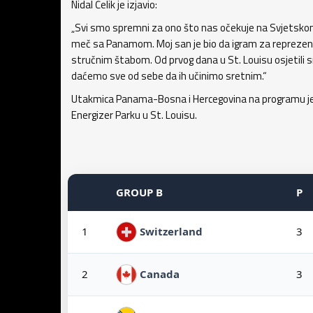
Nidal Čelik je izjavio:
„Svi smo spremni za ono što nas očekuje na Svjetskom
meč sa Panamom. Moj san je bio da igram za reprezenta
stručnim štabom. Od prvog dana u St. Louisu osjetili sm
daćemo sve od sebe da ih učinimo sretnim.“
Utakmica Panama-Bosna i Hercegovina na programu je s
Energizer Parku u St. Louisu.
GROUP B
P
1
3
Switzerland
2
3
Canada