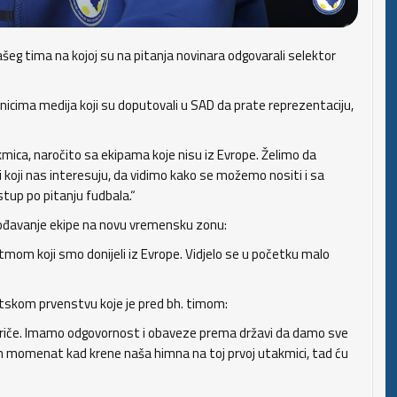
ašeg tima na kojoj su na pitanja novinara odgovarali selektor
icima medija koji su doputovali u SAD da prate reprezentaciju,
kmica, naročito sa ekipama koje nisu iz Evrope. Želimo da
vi koji nas interesuju, da vidimo kako se možemo nositi i sa
stup po pitanju fudbala.“
gođavanje ekipe na novu vremensku zonu:
tmom koji smo donijeli iz Evrope. Vidjelo se u početku malo
etskom prvenstvu koje je pred bh. timom:
 priče. Imamo odgovornost i obaveze prema državi da damo sve
an momenat kad krene naša himna na toj prvoj utakmici, tad ću