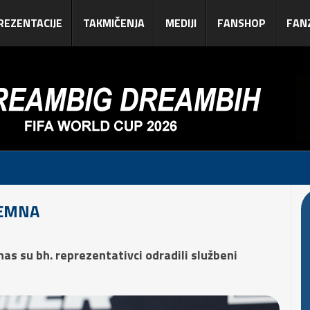
REZENTACIJE
TAKMIČENJA
MEDIJI
FANSHOP
FAN
REMNA
as su bh. reprezentativci odradili službeni