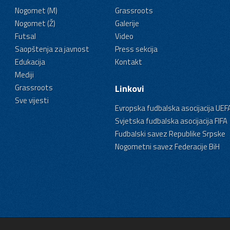
Nogomet (M)
Grassroots
Nogomet (Ž)
Galerije
Futsal
Video
Saopštenja za javnost
Press sekcija
Edukacija
Kontakt
Mediji
Grassroots
Linkovi
Sve vijesti
Evropska fudbalska asocijacija UEF
Svjetska fudbalska asocijacija FIFA
Fudbalski savez Republike Srpske
Nogometni savez Federacije BiH