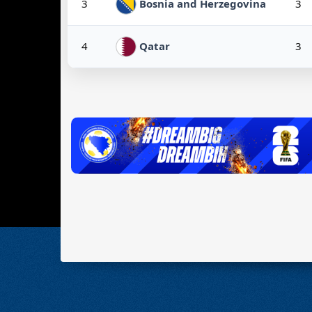
3
3
Bosnia and Herzegovina
4
3
Qatar