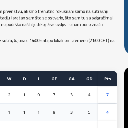
 prvenstvu, ali smo trenutno fokusirani samo na sutrašnji
ciju i sretan sam što se ostvario, što sam tu sa saigračima i
o podršku naših ljudi koji žive ovdje. To nam puno znači i
utra, 6. juna u 14:00 sati po lokalnom vremenu (21:00 CET) na
W
D
L
GF
GA
GD
Pts
2
1
0
7
3
4
7
1
1
1
8
3
5
4