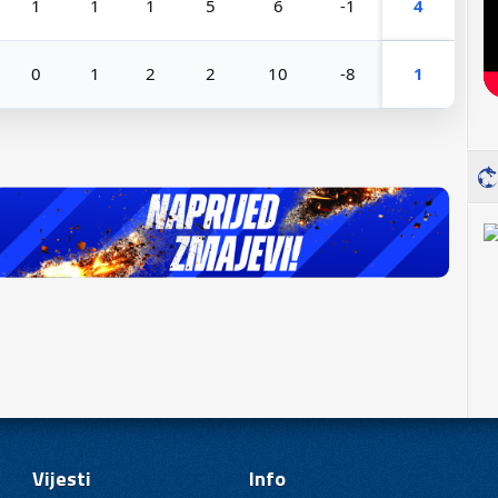
1
1
1
5
6
-1
4
0
1
2
2
10
-8
1
Vijesti
Info