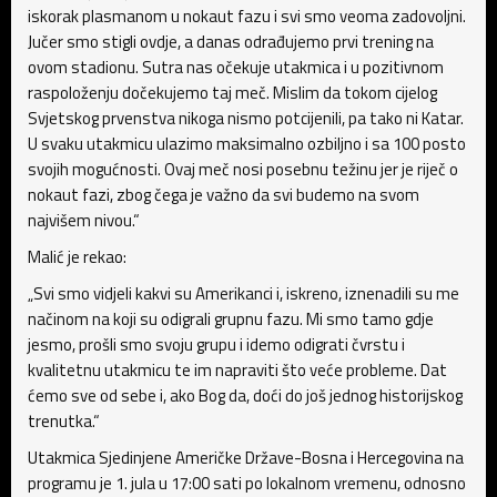
iskorak plasmanom u nokaut fazu i svi smo veoma zadovoljni.
Jučer smo stigli ovdje, a danas odrađujemo prvi trening na
ovom stadionu. Sutra nas očekuje utakmica i u pozitivnom
raspoloženju dočekujemo taj meč. Mislim da tokom cijelog
Svjetskog prvenstva nikoga nismo potcijenili, pa tako ni Katar.
U svaku utakmicu ulazimo maksimalno ozbiljno i sa 100 posto
svojih mogućnosti. Ovaj meč nosi posebnu težinu jer je riječ o
nokaut fazi, zbog čega je važno da svi budemo na svom
najvišem nivou.“
Malić je rekao:
„Svi smo vidjeli kakvi su Amerikanci i, iskreno, iznenadili su me
načinom na koji su odigrali grupnu fazu. Mi smo tamo gdje
jesmo, prošli smo svoju grupu i idemo odigrati čvrstu i
kvalitetnu utakmicu te im napraviti što veće probleme. Dat
ćemo sve od sebe i, ako Bog da, doći do još jednog historijskog
trenutka.“
Utakmica Sjedinjene Američke Države-Bosna i Hercegovina na
programu je 1. jula u 17:00 sati po lokalnom vremenu, odnosno