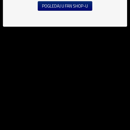
POGLEDAJ U FAN SHOP-U
Vijesti
Nogomet (M)
Nogomet (Ž)
Futsal
Saopštenja za javnost
Edukacija
Mediji
Grassroots
Sve vijesti
Info