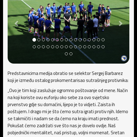
Predstavnicima medija obratio se selektor Sergej Barbarez
koji je između ostalog prokomentarisao sutrašnjeg protivnika:
„Ovo je tim koji zaslužuje ogromno poštovanje od mene. Način
na koji koriste ovu euforiju oko sebe za ovo svjetsko
prvenstvo gdje su domaćini, lijepo je to vidjeti. Zaista ih
poštujem. I drago mi je što ćemo sutra igrati protiv njih. Idemo
se takmičiti i nadam se da ćemo na kraju imati prednost.
Pokušat ćemo zadržati sve što nas je dovelo ovdje. Naš
pobjednički mentalitet, naš pristup, voljni momenat. Sretan