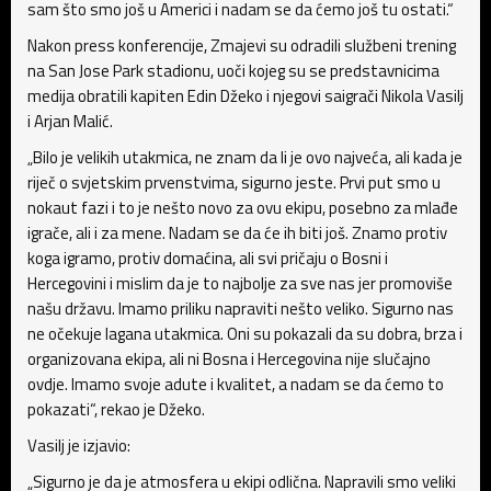
sam što smo još u Americi i nadam se da ćemo još tu ostati.“
Nakon press konferencije, Zmajevi su odradili službeni trening
na San Jose Park stadionu, uoči kojeg su se predstavnicima
medija obratili kapiten Edin Džeko i njegovi saigrači Nikola Vasilj
i Arjan Malić.
„Bilo je velikih utakmica, ne znam da li je ovo najveća, ali kada je
riječ o svjetskim prvenstvima, sigurno jeste. Prvi put smo u
nokaut fazi i to je nešto novo za ovu ekipu, posebno za mlađe
igrače, ali i za mene. Nadam se da će ih biti još. Znamo protiv
koga igramo, protiv domaćina, ali svi pričaju o Bosni i
Hercegovini i mislim da je to najbolje za sve nas jer promoviše
našu državu. Imamo priliku napraviti nešto veliko. Sigurno nas
ne očekuje lagana utakmica. Oni su pokazali da su dobra, brza i
organizovana ekipa, ali ni Bosna i Hercegovina nije slučajno
ovdje. Imamo svoje adute i kvalitet, a nadam se da ćemo to
pokazati“, rekao je Džeko.
Vasilj je izjavio:
„Sigurno je da je atmosfera u ekipi odlična. Napravili smo veliki