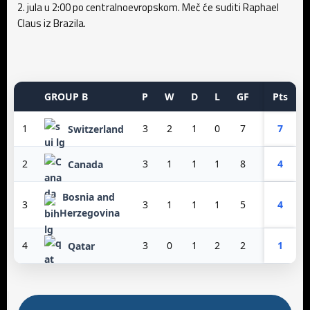
2. jula u 2:00 po centralnoevropskom. Meč će suditi Raphael
Claus iz Brazila.
GROUP B
P
W
D
L
GF
GA
Pts
GD
1
3
2
1
0
7
3
7
4
Switzerland
2
3
1
1
1
8
3
4
5
Canada
Bosnia and
3
3
1
1
1
5
6
4
-1
Herzegovina
4
3
0
1
2
2
10
1
-8
Qatar