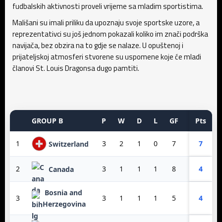
fudbalskih aktivnosti proveli vrijeme sa mladim sportistima.
Mališani su imali priliku da upoznaju svoje sportske uzore, a
reprezentativci su još jednom pokazali koliko im znači podrška
navijača, bez obzira na to gdje se nalaze. U opuštenoj i
prijateljskoj atmosferi stvorene su uspomene koje će mladi
članovi St. Louis Dragonsa dugo pamtiti.
GROUP B
P
W
D
L
GF
GA
Pts
GD
1
3
2
1
0
7
3
7
4
Switzerland
2
3
1
1
1
8
3
4
5
Canada
Bosnia and
3
3
1
1
1
5
6
4
-1
Herzegovina