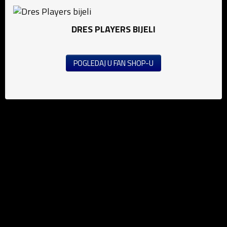
DRES PLAYERS BIJELI
POGLEDAJ U FAN SHOP-U
Vijesti
Nogomet (M)
Nogomet (Ž)
Futsal
Saopštenja za javnost
Edukacija
Mediji