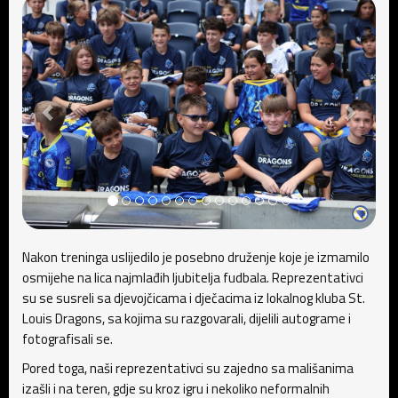
Nakon treninga uslijedilo je posebno druženje koje je izmamilo
osmijehe na lica najmlađih ljubitelja fudbala. Reprezentativci
su se susreli sa djevojčicama i dječacima iz lokalnog kluba St.
Louis Dragons, sa kojima su razgovarali, dijelili autograme i
fotografisali se.
Pored toga, naši reprezentativci su zajedno sa mališanima
izašli i na teren, gdje su kroz igru i nekoliko neformalnih