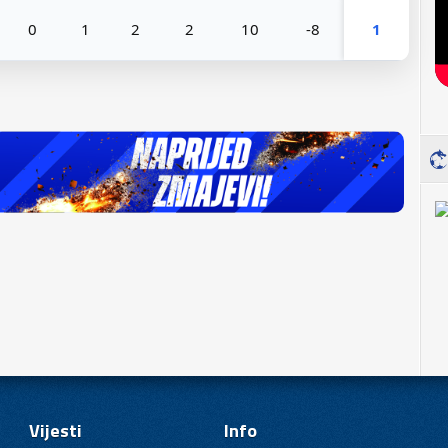
0
1
2
2
10
-8
1
Vijesti
Info