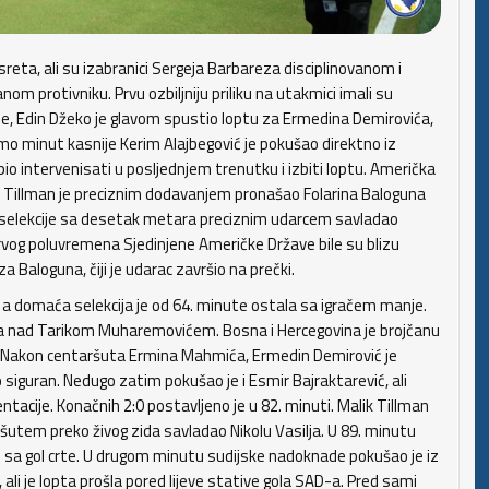
reta, ali su izabranici Sergeja Barbareza disciplinovanom i
om protivniku. Prvu ozbiljniju priliku na utakmici imali su
ne, Edin Džeko je glavom spustio loptu za Ermedina Demirovića,
mo minut kasnije Kerim Alajbegović je pokušao direktno iz
io intervenisati u posljednjem trenutku i izbiti loptu. Američka
ik Tillman je preciznim dodavanjem pronašao Folarina Baloguna
selekcije sa desetak metara preciznim udarcem savladao
vog poluvremena Sjedinjene Američke Države bile su blizu
 Baloguna, čiji je udarac završio na prečki.
, a domaća selekcija je od 64. minute ostala sa igračem manje.
aja nad Tarikom Muharemovićem. Bosna i Hercegovina je brojčanu
e. Nakon centaršuta Ermina Mahmića, Ermedin Demirović je
 siguran. Nedugo zatim pokušao je i Esmir Bajraktarević, ali
ntacije. Konačnih 2:0 postavljeno je u 82. minuti. Malik Tillman
šutem preko živog zida savladao Nikolu Vasilja. U 89. minutu
 sa gol crte. U drugom minutu sudijske nadoknade pokušao je iz
ali je lopta prošla pored lijeve stative gola SAD-a. Pred sami