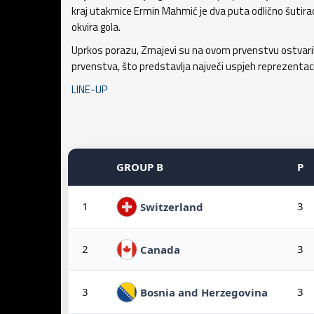
kraj utakmice Ermin Mahmić je dva puta odlično šutirao
okvira gola.
Uprkos porazu, Zmajevi su na ovom prvenstvu ostvaril
prvenstva, što predstavlja najveći uspjeh reprezentac
LINE-UP
GROUP B
P
1
3
Switzerland
2
3
Canada
3
3
Bosnia and Herzegovina