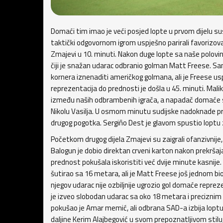
Domaći tim imao je veći posjed lopte u prvom dijelu sus
taktički odgovornom igrom uspješno parirali favorizovan
Zmajevi u 10. minuti. Nakon duge lopte sa naše polovi
čiji je snažan udarac odbranio golman Matt Freese. Sa
kornera iznenaditi američkog golmana, ali je Freese usp
reprezentacija do prednosti je došla u 45. minuti. Mal
između naših odbrambenih igrača, a napadač domaće 
Nikolu Vasilja. U osmom minutu sudijske nadoknade pr
drugog pogotka. Sergiño Dest je glavom spustio loptu za
Početkom drugog dijela Zmajevi su zaigrali ofanzivnije
Balogun je dobio direktan crveni karton nakon prekrš
prednost pokušala iskoristiti već dvije minute kasnij
šutirao sa 16 metara, ali je Matt Freese još jednom bio
njegov udarac nije ozbiljnije ugrozio gol domaće repreze
je izveo slobodan udarac sa oko 18 metara i preciznim 
pokušao je Amar memić, ali odbrana SAD-a izbija loptu
daljine Kerim Alajbegović u svom prepoznatljivom stilu, 