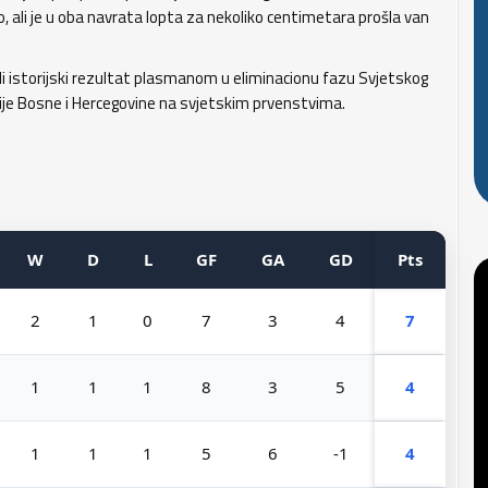
, ali je u oba navrata lopta za nekoliko centimetara prošla van
i istorijski rezultat plasmanom u eliminacionu fazu Svjetskog
ije Bosne i Hercegovine na svjetskim prvenstvima.
W
D
L
GF
GA
GD
Pts
2
1
0
7
3
4
7
1
1
1
8
3
5
4
1
1
1
5
6
-1
4