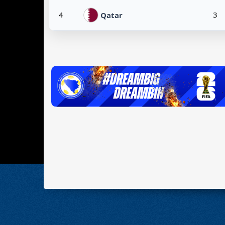
4
3
Qatar