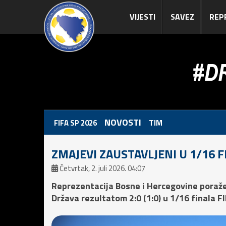
VIJESTI
SAVEZ
REP
NOVOSTI
FIFA SP 2026
TIM
ZMAJEVI ZAUSTAVLJENI U 1/16 
Četvrtak, 2. juli 2026. 04:07
Reprezentacija Bosne i Hercegovine poraže
Država rezultatom 2:0 (1:0) u 1/16 finala 