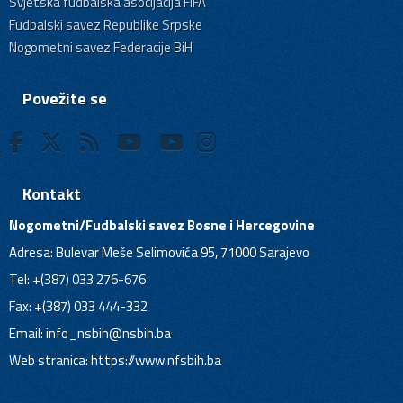
Svjetska fudbalska asocijacija FIFA
Fudbalski savez Republike Srpske
Nogometni savez Federacije BiH
Povežite se
Kontakt
Nogometni/Fudbalski savez Bosne i Hercegovine
Adresa: Bulevar Meše Selimovića 95, 71000 Sarajevo
Tel: +(387) 033 276-676
Fax: +(387) 033 444-332
Email:
info_nsbih@nsbih.ba
Web stranica: https://www.nfsbih.ba