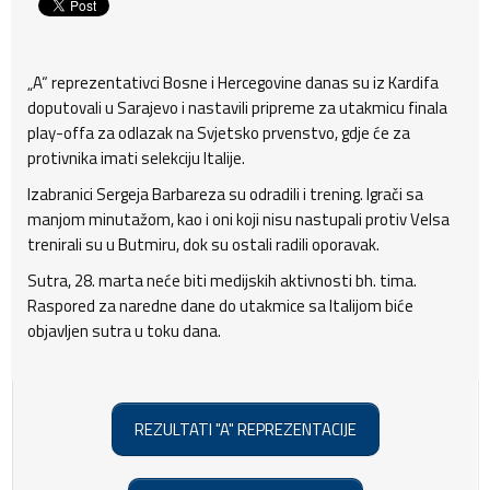
„A“ reprezentativci Bosne i Hercegovine danas su iz Kardifa
doputovali u Sarajevo i nastavili pripreme za utakmicu finala
play-offa za odlazak na Svjetsko prvenstvo, gdje će za
protivnika imati selekciju Italije.
Izabranici Sergeja Barbareza su odradili i trening. Igrači sa
manjom minutažom, kao i oni koji nisu nastupali protiv Velsa
trenirali su u Butmiru, dok su ostali radili oporavak.
Sutra, 28. marta neće biti medijskih aktivnosti bh. tima.
Raspored za naredne dane do utakmice sa Italijom biće
objavljen sutra u toku dana.
REZULTATI "A" REPREZENTACIJE