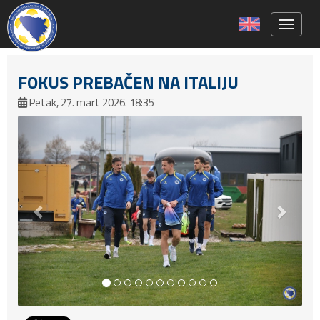
Toggle 
FOKUS PREBAČEN NA ITALIJU
Petak, 27. mart 2026. 18:35