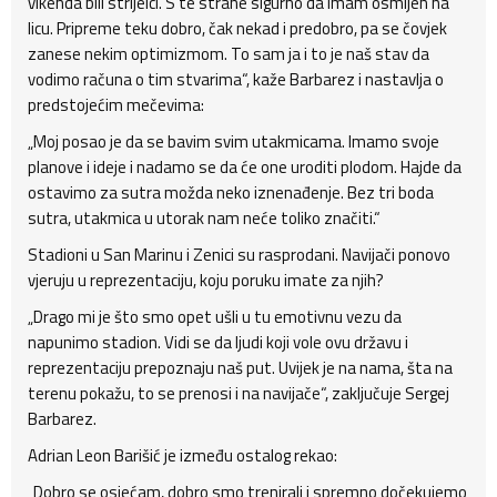
vikenda bili strijelci. S te strane sigurno da imam osmijeh na
licu. Pripreme teku dobro, čak nekad i predobro, pa se čovjek
zanese nekim optimizmom. To sam ja i to je naš stav da
vodimo računa o tim stvarima“, kaže Barbarez i nastavlja o
predstojećim mečevima:
„Moj posao je da se bavim svim utakmicama. Imamo svoje
planove i ideje i nadamo se da će one uroditi plodom. Hajde da
ostavimo za sutra možda neko iznenađenje. Bez tri boda
sutra, utakmica u utorak nam neće toliko značiti.“
Stadioni u San Marinu i Zenici su rasprodani. Navijači ponovo
vjeruju u reprezentaciju, koju poruku imate za njih?
„Drago mi je što smo opet ušli u tu emotivnu vezu da
napunimo stadion. Vidi se da ljudi koji vole ovu državu i
reprezentaciju prepoznaju naš put. Uvijek je na nama, šta na
terenu pokažu, to se prenosi i na navijače“, zaključuje Sergej
Barbarez.
Adrian Leon Barišić je između ostalog rekao:
„Dobro se osjećam, dobro smo trenirali i spremno dočekujemo