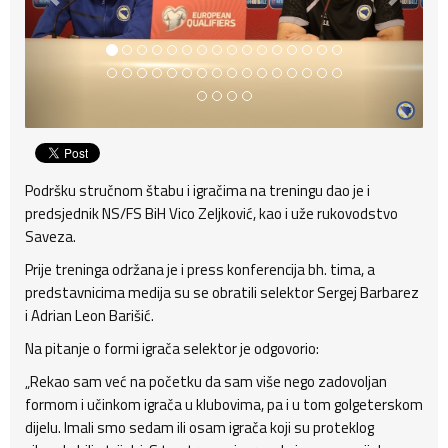
Podršku stručnom štabu i igračima na treningu dao je i
predsjednik NS/FS BiH Vico Zeljković, kao i uže rukovodstvo
Saveza.
Prije treninga održana je i press konferencija bh. tima, a
predstavnicima medija su se obratili selektor Sergej Barbarez
i Adrian Leon Barišić.
Na pitanje o formi igrača selektor je odgovorio:
„Rekao sam već na početku da sam više nego zadovoljan
formom i učinkom igrača u klubovima, pa i u tom golgeterskom
dijelu. Imali smo sedam ili osam igrača koji su proteklog