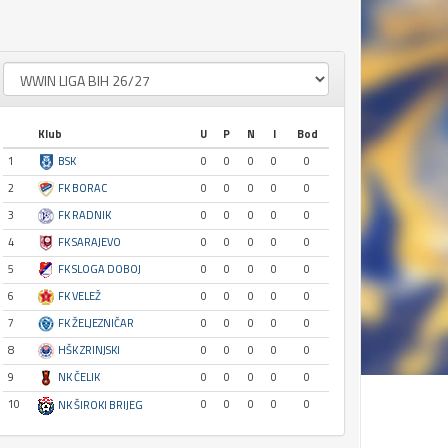
Klub
U
P
N
I
Bod
1
BSK
0
0
0
0
0
2
FK BORAC
0
0
0
0
0
3
FK RADNIK
0
0
0
0
0
4
FK SARAJEVO
0
0
0
0
0
5
FK SLOGA DOBOJ
0
0
0
0
0
6
FK VELEŽ
0
0
0
0
0
7
FK ŽELJEZNIČAR
0
0
0
0
0
8
HŠK ZRINJSKI
0
0
0
0
0
9
NK ČELIK
0
0
0
0
0
10
0
0
0
0
0
NK ŠIROKI BRIJEG