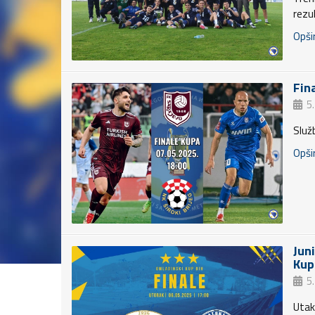
rezul
Opšir
Fin
5
Služ
Opšir
Jun
Kup
5
Utak