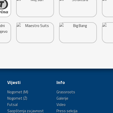
Vijesti
Info
Nogomet (M)
Grassroots
Nogomet (Ž)
Galerije
Futsal
Video
Saopštenja za javnost
Press sekcija