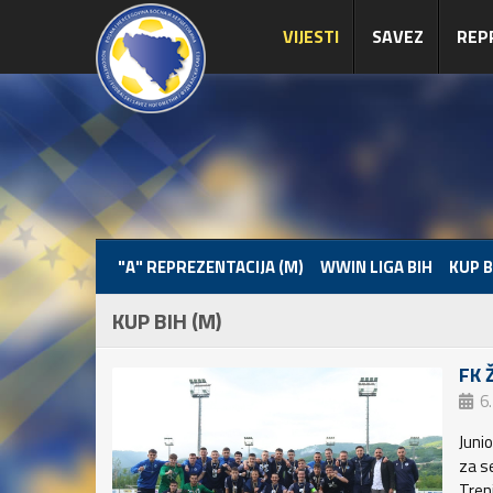
VIJESTI
SAVEZ
REP
"A" REPREZENTACIJA (M)
WWIN LIGA BIH
KUP B
KUP BIH (M)
FK 
6
Junio
za s
Tren