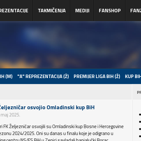
REZENTACIJE
TAKMIČENJA
MEDIJI
FANSHOP
FAN
IH (M)
"A" REPREZENTACIJA (Ž)
PREMIJER LIGA BIH (Ž)
KUP BIH
P
Željezničar osvojio Omladinski kup BiH
. maj 2025.
ri FK Željezničar osvojili su Omladinski kup Bosne i Hercegovine
ezonu 2024/2025. Oni su danas u finalu koje je odigrano u
ing centru NS/FS BiH u Zenici savladali banjalučki Borac