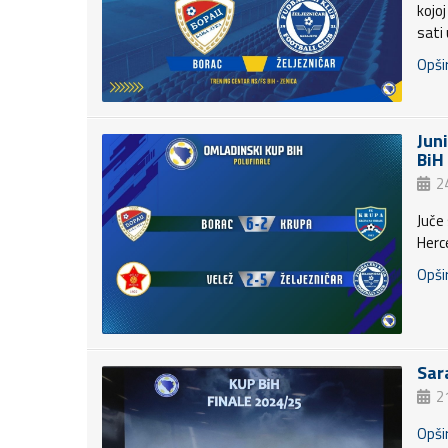
kojoj
sati 
Opšir
Jun
BiH
24
Juče
Herc
Opšir
Sar
21
Opšir