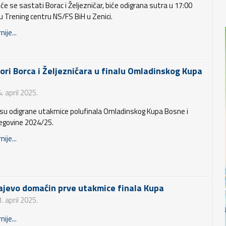
 će se sastati Borac i Željezničar, biće odigrana sutra u 17:00
u Trening centru NS/FS BiH u Zenici.
nije...
iori Borca i Željezničara u finalu Omladinskog Kupa
. april 2025.
 su odigrane utakmice polufinala Omladinskog Kupa Bosne i
egovine 2024/25.
nije...
ajevo domaćin prve utakmice finala Kupa
. april 2025.
nije...