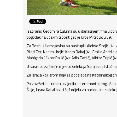
Izabranici Čedomira Ćuluma su u današnjem finalu pora
pogodak na utakmici postigao je Uroš Mitrović u 59'.
Za Bosnu i Hercegovinu su nastupili: Aleksa Stojić (41. A
Rijad Zec, Nedim Hrnjić, Kerim Rakaj (41. Emilio Andrije
Manigoda, Viktor Railić (41. Adin Tatlić), Viktor Tripić (
U susretu za treće mjesto selekcija Sarajeva i Istočnog
Za igrača koji igrom najviše podsjeća na Katalinskog pr
Po završetku turnira uslijedila je ceremonija proglašen
Škije, Jasna Katalinski i šef odjela za nacionalne selekci