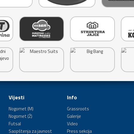
Vijesti
Info
Nogomet (M)
Grassroots
Nogomet (Ž)
Galerije
Futsal
Video
Saopštenja za javnost
Press sekcija