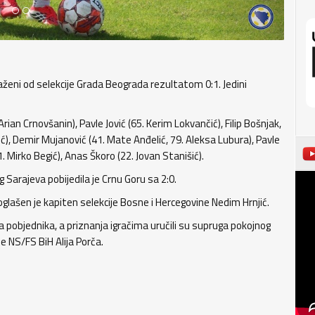
ženi od selekcije Grada Beograda rezultatom 0:1. Jedini
rian Crnovšanin), Pavle Jović (65. Kerim Lokvančić), Filip Bošnjak,
vić), Demir Mujanović (41. Mate Anđelić, 79. Aleksa Lubura), Pavle
41. Mirko Begić), Anas Škoro (22. Jovan Stanišić).
 Sarajeva pobijedila je Crnu Goru sa 2:0.
oglašen je kapiten selekcije Bosne i Hercegovine Nedim Hrnjić.
ja pobjednika, a priznanja igračima uručili su supruga pokojnog
je NS/FS BiH Alija Porča.