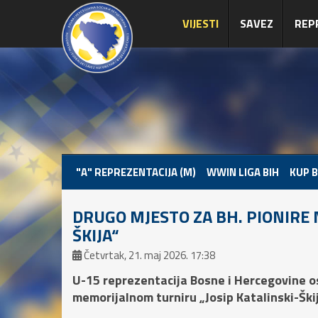
VIJESTI
SAVEZ
REP
"A" REPREZENTACIJA (M)
WWIN LIGA BIH
KUP B
DRUGO MJESTO ZA BH. PIONIRE 
ŠKIJA“
Četvrtak, 21. maj 2026. 17:38
U-15 reprezentacija Bosne i Hercegovine 
memorijalnom turniru „Josip Katalinski-Škij