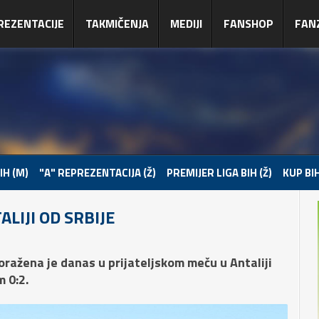
REZENTACIJE
TAKMIČENJA
MEDIJI
FANSHOP
FAN
IH (M)
"A" REPREZENTACIJA (Ž)
PREMIJER LIGA BIH (Ž)
KUP BIH
LIJI OD SRBIJE
ražena je danas u prijateljskom meču u Antaliji
 0:2.