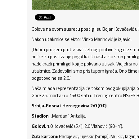
Golove na ovom susretu postigli su Bojan Kovačević u 
Nakon utakmice selektor Vinko Marinović je izjavio:
„Dobra provjera protiv kvalitetnog protivnika, gdje smo
prilike za postizanje pogotka. U nastavku smo primili gol
nadoknadi primili gol koji je pokvario utisak. Vidjeli 
utakmice. Zadovoljni smo pristupom igrača. Ono čime ni
pogotovo ne sa 2:0.“
Naša mlada reprezentacija će tokom ovog okupljanja odigr
Gore 25. marta u u 15:00 sati u Trening centru NS/FS Bi
Srbija-Bosna i Hercegovina 2:0 (0:0)
Stadion
: „Mardan“, Antalija.
Golovi
: 1:0 Kovačević (57'), 2:0 Vlahović (90+1').
Žuti kartoni
: Radojević, Lijeskić (Srbija), Mujkić, Jaganja