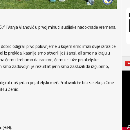
57' i Vanja Vlahović u prvoj minuti sudijske nadoknade vremena.
 dobro odigrali prvo poluvrijeme u kojem smo imali dvije izrazite
 iz prekida, kasnije smo stvorili još šansi, ali smo na kraju u
smo na čemu trebamo da radimo, čemu i služe prijateljske
smo zadovoljni je rezultat jer nismo zaslužili da izgubimo,
ati još jedan prijateljski meč. Protivnik će biti selekcija Crne
H u Zenici.
c (BiH).