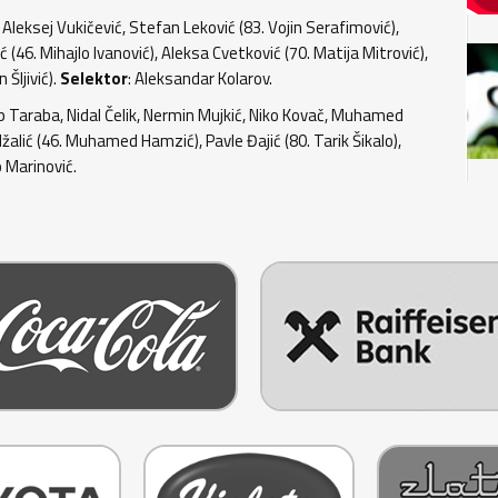
, Aleksej Vukičević, Stefan Leković (83. Vojin Serafimović),
 (46. Mihajlo Ivanović), Aleksa Cvetković (70. Matija Mitrović),
 Šljivić).
Selektor
: Aleksandar Kolarov.
lip Taraba, Nidal Čelik, Nermin Mujkić, Niko Kovač, Muhamed
žalić (46. Muhamed Hamzić), Pavle Đajić (80. Tarik Šikalo),
o Marinović.