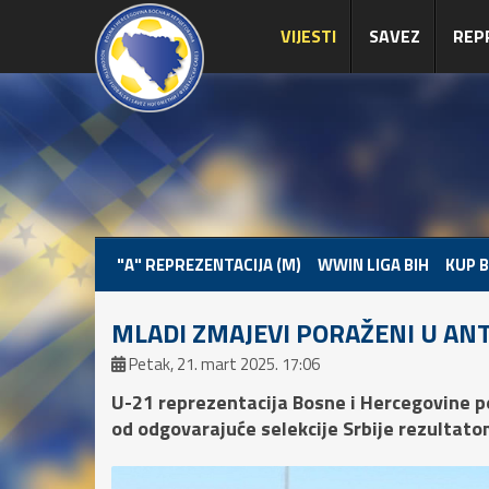
VIJESTI
SAVEZ
REP
"A" REPREZENTACIJA (M)
WWIN LIGA BIH
KUP B
MLADI ZMAJEVI PORAŽENI U ANTA
Petak, 21. mart 2025. 17:06
U-21 reprezentacija Bosne i Hercegovine po
od odgovarajuće selekcije Srbije rezultatom