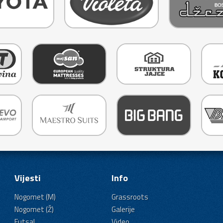
Vijesti
Info
Nogomet (M)
Grassroots
Nogomet (Ž)
Galerije
Futsal
Video