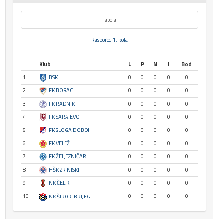
Tabela
Raspored 1. kola
Klub
U
P
N
I
Bod
1
BSK
0
0
0
0
0
2
FK BORAC
0
0
0
0
0
3
FK RADNIK
0
0
0
0
0
4
FK SARAJEVO
0
0
0
0
0
5
FK SLOGA DOBOJ
0
0
0
0
0
6
FK VELEŽ
0
0
0
0
0
7
FK ŽELJEZNIČAR
0
0
0
0
0
8
HŠK ZRINJSKI
0
0
0
0
0
9
NK ČELIK
0
0
0
0
0
10
0
0
0
0
0
NK ŠIROKI BRIJEG