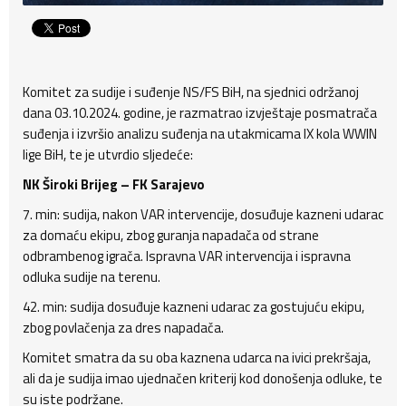
Komitet za sudije i suđenje NS/FS BiH, na sjednici održanoj
dana 03.10.2024. godine, je razmatrao izvještaje posmatrača
suđenja i izvršio analizu suđenja na utakmicama IX kola WWIN
lige BiH, te je utvrdio sljedeće:
NK Široki Brijeg – FK Sarajevo
7. min: sudija, nakon VAR intervencije, dosuđuje kazneni udarac
za domaću ekipu, zbog guranja napadača od strane
odbrambenog igrača. Ispravna VAR intervencija i ispravna
odluka sudije na terenu.
42. min: sudija dosuđuje kazneni udarac za gostujuću ekipu,
zbog povlačenja za dres napadača.
Komitet smatra da su oba kaznena udarca na ivici prekršaja,
ali da je sudija imao ujednačen kriterij kod donošenja odluke, te
su iste podržane.