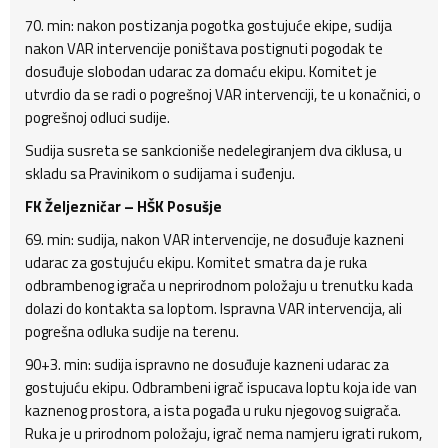
70. min: nakon postizanja pogotka gostujuće ekipe, sudija
nakon VAR intervencije poništava postignuti pogodak te
dosuđuje slobodan udarac za domaću ekipu. Komitet je
utvrdio da se radi o pogrešnoj VAR intervenciji, te u konačnici, o
pogrešnoj odluci sudije.
Sudija susreta se sankcioniše nedelegiranjem dva ciklusa, u
skladu sa Pravinikom o sudijama i suđenju.
FK Željezničar – HŠK Posušje
69. min: sudija, nakon VAR intervencije, ne dosuđuje kazneni
udarac za gostujuću ekipu. Komitet smatra da je ruka
odbrambenog igrača u neprirodnom položaju u trenutku kada
dolazi do kontakta sa loptom. Ispravna VAR intervencija, ali
pogrešna odluka sudije na terenu.
90+3. min: sudija ispravno ne dosuđuje kazneni udarac za
gostujuću ekipu. Odbrambeni igrač ispucava loptu koja ide van
kaznenog prostora, a ista pogađa u ruku njegovog suigrača.
Ruka je u prirodnom položaju, igrač nema namjeru igrati rukom,