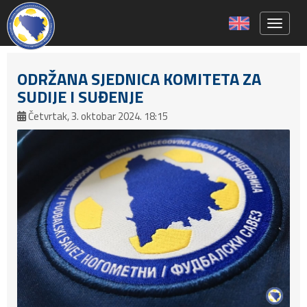
Toggle 
ODRŽANA SJEDNICA KOMITETA ZA
SUDIJE I SUĐENJE
Četvrtak, 3. oktobar 2024. 18:15