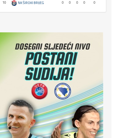
10
0
0
0
0
0
NK ŠIROKI BRIJEG