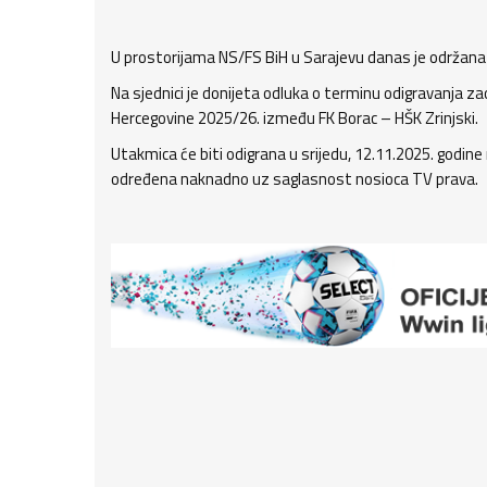
U prostorijama NS/FS BiH u Sarajevu danas je održana
Na sjednici je donijeta odluka o terminu odigravanja z
Hercegovine 2025/26. između FK Borac – HŠK Zrinjski.
Utakmica će biti odigrana u srijedu, 12.11.2025. godin
određena naknadno uz saglasnost nosioca TV prava.