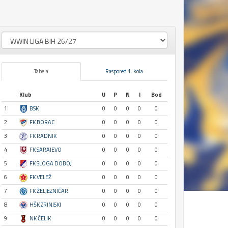
Tabela
Raspored 1. kola
Klub
U
P
N
I
Bod
1
BSK
0
0
0
0
0
2
FK BORAC
0
0
0
0
0
3
FK RADNIK
0
0
0
0
0
4
FK SARAJEVO
0
0
0
0
0
5
FK SLOGA DOBOJ
0
0
0
0
0
6
FK VELEŽ
0
0
0
0
0
7
FK ŽELJEZNIČAR
0
0
0
0
0
8
HŠK ZRINJSKI
0
0
0
0
0
9
NK ČELIK
0
0
0
0
0