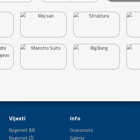
Vijesti
Info
Nogomet (M)
Grassroots
Nogomet (Ž)
Galerije