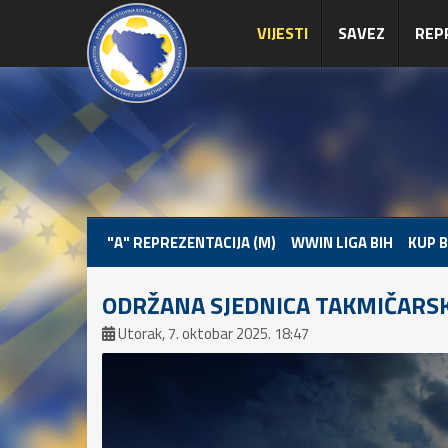
VIJESTI
SAVEZ
REP
"A" REPREZENTACIJA (M)
WWIN LIGA BIH
KUP B
ODRŽANA SJEDNICA TAKMIČARSK
Utorak, 7. oktobar 2025. 18:47