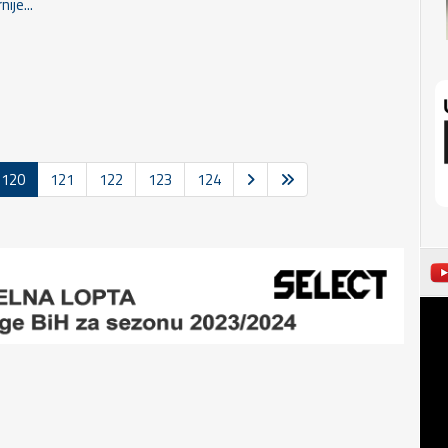
nije...
120
121
122
123
124