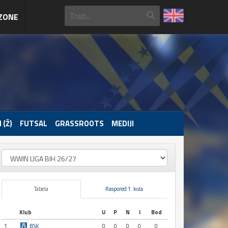
ZONE
 (Ž)
FUTSAL
GRASSROOTS
MEDIJI
Tabela
Raspored 1. kola
Klub
U
P
N
I
Bod
1
BSK
0
0
0
0
0