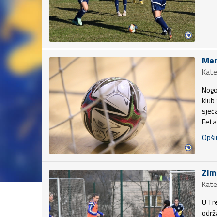
Mem
Kate
Nogo
klub
sjeć
Feta
Opšir
Zim
Kate
U Tre
održ