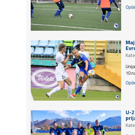
Opšir
Maj
Evr
Kate
Unija
10 na
Opšir
U-2
pri
Kate