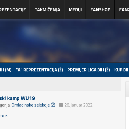
REZENTACIJE
TAKMIČENJA
MEDIJI
FANSHOP
FAN
IH (M)
"A" REPREZENTACIJA (Ž)
PREMIJER LIGA BIH (Ž)
KUP BIH
ski kamp WU19
gorija:
Omladinske selekcije (Ž)
28. januar 2022.
nije...