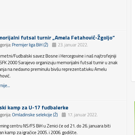
orijalni futsal turnir „Amela Fetahović-Žgoljo“
gorija:
Premijer liga BiH (Ž)
23. januar 2022.
metni/Fudbalski savez Bosne i Hercegovine i naš najtrofejniji
 SFK 2000 Sarajevo organizuju memorijalni futsal turnir u znak
anja na nedavno preminulu bivšu reprezentativku Amelu
hović.
nije...
ski kamp za U-17 fudbalerke
gorija:
Omladinske selekcije (Ž)
17. januar 2022.
ning centru NS/FS BiH u Zenici će od 21. do 26. januara biti
an kamp za igračice 2005. i 2006. godište.