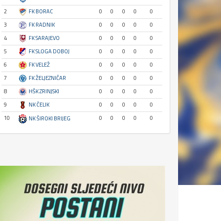
2
FK BORAC
0
0
0
0
0
3
FK RADNIK
0
0
0
0
0
4
FK SARAJEVO
0
0
0
0
0
5
FK SLOGA DOBOJ
0
0
0
0
0
6
FK VELEŽ
0
0
0
0
0
7
FK ŽELJEZNIČAR
0
0
0
0
0
8
HŠK ZRINJSKI
0
0
0
0
0
9
NK ČELIK
0
0
0
0
0
10
0
0
0
0
0
NK ŠIROKI BRIJEG