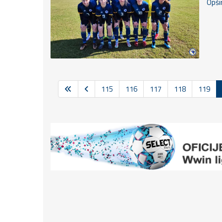
Opšir
115
116
117
118
119