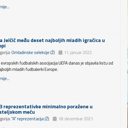
nije...
a Jelčić među deset najboljih mladih igračica u
opi
gorija:
Omladinske selekcije (Ž)
11. januar 2022.
 evropskih fudbalskih asocijacija UEFA danas je objavila listu od
jboljih mladih fudbalerki Evrope.
nije...
3 reprezentativke minimalno poražene u
jateljskom meču
gorija:
"A" reprezentacija (Ž)
18. decembar 2021.