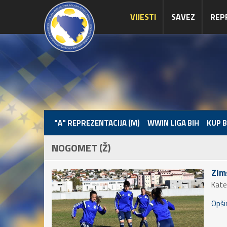
VIJESTI
SAVEZ
REP
"A" REPREZENTACIJA (M)
WWIN LIGA BIH
KUP B
NOGOMET (Ž)
Zim
Kate
Opšir