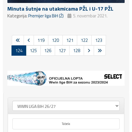
Minuta šutnje na utakmicama PŽL i U-17 PŽL
Kategorija:
Premijer liga BiH (Ž)
5. novembar 2021.
119
120
121
122
123
124
125
126
127
128
Tabela