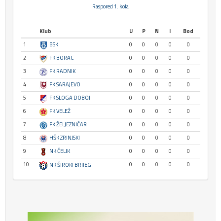
Raspored 1. kola
Klub
U
P
N
I
Bod
1
BSK
0
0
0
0
0
2
FK BORAC
0
0
0
0
0
3
FK RADNIK
0
0
0
0
0
4
FK SARAJEVO
0
0
0
0
0
5
FK SLOGA DOBOJ
0
0
0
0
0
6
FK VELEŽ
0
0
0
0
0
7
FK ŽELJEZNIČAR
0
0
0
0
0
8
HŠK ZRINJSKI
0
0
0
0
0
9
NK ČELIK
0
0
0
0
0
10
0
0
0
0
0
NK ŠIROKI BRIJEG