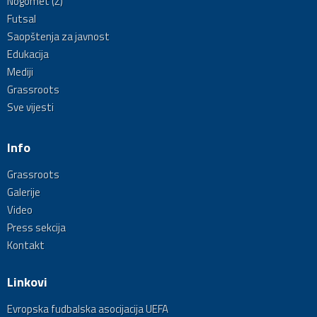
Nogomet (Ž)
Futsal
Saopštenja za javnost
Edukacija
Mediji
Grassroots
Sve vijesti
Info
Grassroots
Galerije
Video
Press sekcija
Kontakt
Linkovi
Evropska fudbalska asocijacija UEFA