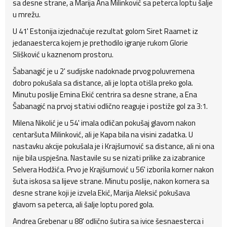
sa desne strane, a Marija Ana Milinković sa peterca loptu šalje
u mrežu.
U 41' Estonija izjednačuje rezultat golom Siret Raamet iz
jedanaesterca kojem je prethodilo igranje rukom Glorie
Slišković u kaznenom prostoru.
Šabanagić je u 2' sudijske nadoknade prvog poluvremena
dobro pokušala sa distance, ali je lopta otišla preko gola.
Minutu poslije Emina Ekić centrira sa desne strane, a Ena
Šabanagić na prvoj stativi odlično reaguje i postiže gol za 3:1.
Milena Nikolić je u 54' imala odličan pokušaj glavom nakon
centaršuta Milinković, ali je Kapa bila na visini zadatka. U
nastavku akcije pokušala je i Krajšumović sa distance, ali ni ona
nije bila uspješna. Nastavile su se nizati prilike za izabranice
Selvera Hodžića. Prvo je Krajšumović u 56' izborila korner nakon
šuta iskosa sa lijeve strane. Minutu poslije, nakon kornera sa
desne strane koji je izvela Ekić, Marija Aleksić pokušava
glavom sa peterca, ali šalje loptu pored gola.
Andrea Grebenar u 88' odlično šutira sa ivice šesnaesterca i