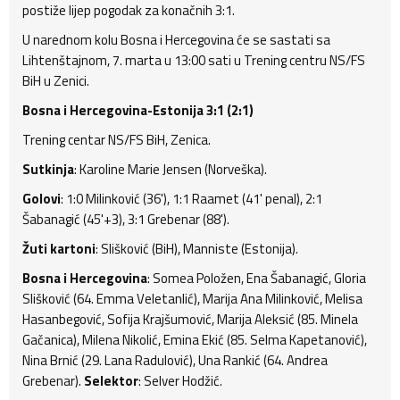
postiže lijep pogodak za konačnih 3:1.
U narednom kolu Bosna i Hercegovina će se sastati sa
Lihtenštajnom, 7. marta u 13:00 sati u Trening centru NS/FS
BiH u Zenici.
Bosna i Hercegovina-Estonija 3:1 (2:1)
Trening centar NS/FS BiH, Zenica.
Sutkinja
: Karoline Marie Jensen (Norveška).
Golovi
: 1:0 Milinković (36'), 1:1 Raamet (41' penal), 2:1
Šabanagić (45'+3), 3:1 Grebenar (88').
Žuti kartoni
: Slišković (BiH), Manniste (Estonija).
Bosna i Hercegovina
: Somea Položen, Ena Šabanagić, Gloria
Slišković (64. Emma Veletanlić), Marija Ana Milinković, Melisa
Hasanbegović, Sofija Krajšumović, Marija Aleksić (85. Minela
Gačanica), Milena Nikolić, Emina Ekić (85. Selma Kapetanović),
Nina Brnić (29. Lana Radulović), Una Rankić (64. Andrea
Grebenar).
Selektor
: Selver Hodžić.