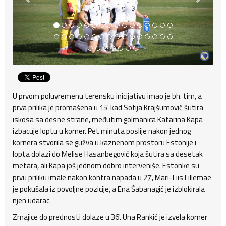
U prvom poluvremenu terensku inicijativu imao je bh. tim, a
prva prilika je promašena u 15' kad Sofija Krajšumović šutira
iskosa sa desne strane, međutim golmanica Katarina Kapa
izbacuje loptu u korner. Pet minuta poslije nakon jednog
kornera stvorila se gužva u kaznenom prostoru Estonije i
lopta dolazi do Melise Hasanbegović koja šutira sa desetak
metara, ali Kapa još jednom dobro interveniše. Estonke su
prvu priliku imale nakon kontra napada u 27', Mari-Liis Lillemae
je pokušala iz povoljne pozicije, a Ena Šabanagić je izblokirala
njen udarac.
Zmajice do prednosti dolaze u 36'. Una Rankić je izvela korner