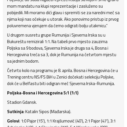
mom mandatu na klupi reprezentacije i zasluženo su
pobijedili. Mi moramo dići glavu i spremiti se za naredni meč sa
njima koji nas očekuje u utorak. Ako ponovimo pristup iz prvog
poluvremena vjerujem da ćemo odigrati bolju utakmicu.“
U drugom susretu grupe Rumunija i Sjeverna Irska su u
Bukureštu remizirali 1:1. Na tabeli prvo mjesto zauzima
Poljska sa 9 bodova, Sjeverna Irska je druga sa 4, Bosna i
Hercegovina treća sa 3, dok je Rumunija na četvrtom mjestu
sa jednim bodom.
Četvrto kolo na programu je 8. aprila. Bosna i Hercegovina će u
Trening centru NS/FS BiH u Zenici dočekati selekciju Poljske,
dok će u Belfastu biti odigran meč Sjeverna Irska-Rumunija.
Poljska-Bosna i Hercegovina 5:1 (1:1)
Stadion Gdansk.
Sutkinja
: Katalin Sipos (Mađarska).
Golovi
: 1:0 Pajor (15'), 1:1 Krajšumović (40'), 2:1 Pajor (47'), 3:1