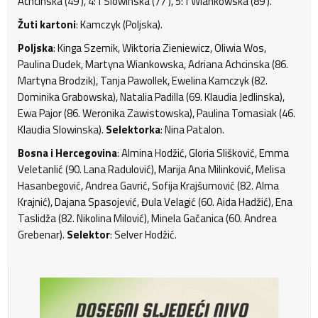
Achcinska (49'), 4:1 Slowinska (77'), 5:1 Wiankowska (89').
Žuti kartoni
: Kamczyk (Poljska).
Poljska
: Kinga Szemik, Wiktoria Zieniewicz, Oliwia Wos,
Paulina Dudek, Martyna Wiankowska, Adriana Achcinska (86.
Martyna Brodzik), Tanja Pawollek, Ewelina Kamczyk (82.
Dominika Grabowska), Natalia Padilla (69. Klaudia Jedlinska),
Ewa Pajor (86. Weronika Zawistowska), Paulina Tomasiak (46.
Klaudia Slowinska).
Selektorka
: Nina Patalon.
Bosna i Hercegovina
: Almina Hodžić, Gloria Slišković, Emma
Veletanlić (90. Lana Radulović), Marija Ana Milinković, Melisa
Hasanbegović, Andrea Gavrić, Sofija Krajšumović (82. Alma
Krajnić), Dajana Spasojević, Đula Velagić (60. Aida Hadžić), Ena
Taslidža (82. Nikolina Milović), Minela Gačanica (60. Andrea
Grebenar).
Selektor
: Selver Hodžić.