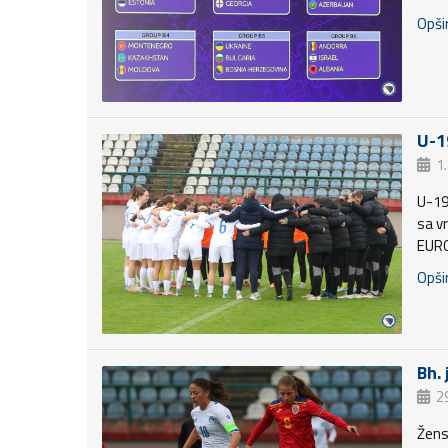
Opšir
U-1
1
U-19
sa vr
EURO
Opšir
Bh.
2
Žens