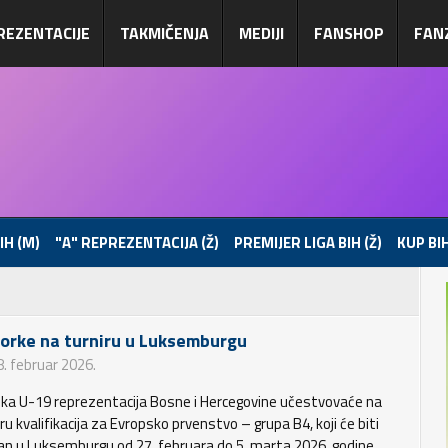
REZENTACIJE
TAKMIČENJA
MEDIJI
FANSHOP
FAN
IH (M)
"A" REPREZENTACIJA (Ž)
PREMIJER LIGA BIH (Ž)
KUP BIH
iorke na turniru u Luksemburgu
8. februar 2026.
ka U-19 reprezentacija Bosne i Hercegovine učestvovaće na
ru kvalifikacija za Evropsko prvenstvo – grupa B4, koji će biti
an u Luksemburgu od 27. februara do 5. marta 2026. godine.