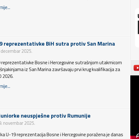
nije...
9 reprezentativke BiH sutra protiv San Marina
. decembar 2025.
 reprezentativke Bosne i Hercegovine sutrašnjom utakmicom
šnjakinjama iz San Marina završavaju prvi krug kvalifikacija za
 2026.
nije...
 juniorke neuspješne protiv Rumunije
9. novembar 2025.
ka U-19 reprezentacija Bosne i Hercegovine poražena je danas