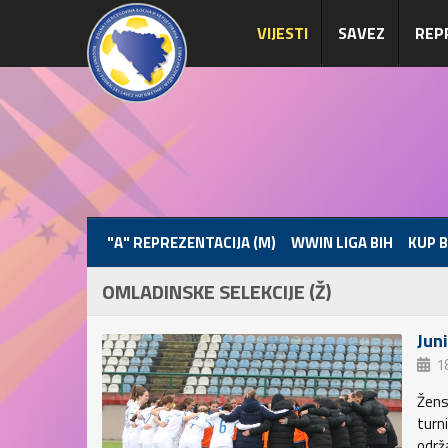
VIJESTI
SAVEZ
REP
"A" REPREZENTACIJA (M)
WWIN LIGA BIH
KUP B
OMLADINSKE SELEKCIJE (Ž)
Jun
1
Žens
turni
održ