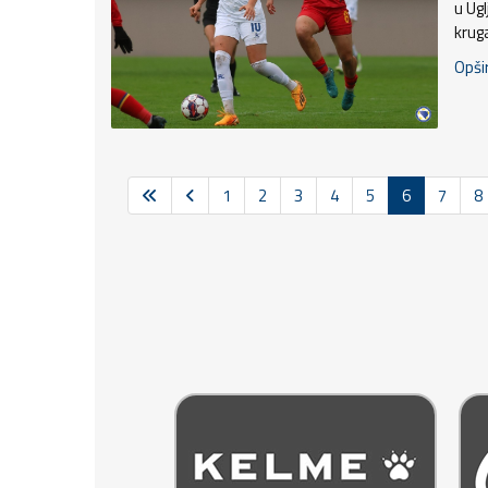
u Ug
krug
Opšir
1
2
3
4
5
6
7
8