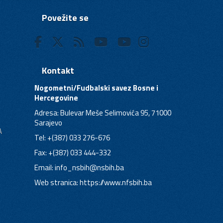
Povežite se
Kontakt
Nogometni/Fudbalski savez Bosne i
Hercegovine
Adresa: Bulevar Meše Selimovića 95, 71000
Sarajevo
A
Tel: +(387) 033 276-676
Fax: +(387) 033 444-332
Email:
info_nsbih@nsbih.ba
Web stranica: https://www.nfsbih.ba