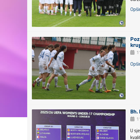
Opšir
Poz
kru
1
Opšir
Bh.
1
U sj
kval