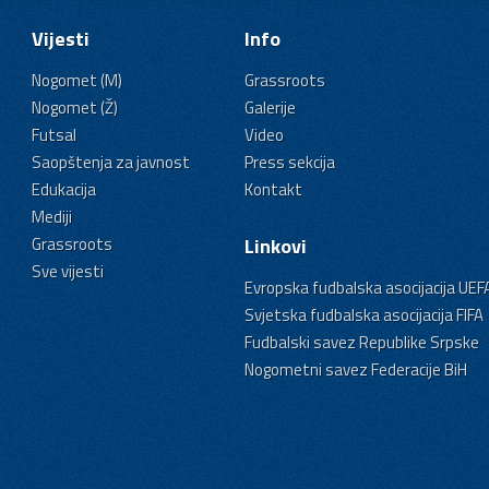
Vijesti
Info
Nogomet (M)
Grassroots
Nogomet (Ž)
Galerije
Futsal
Video
Saopštenja za javnost
Press sekcija
Edukacija
Kontakt
Mediji
Grassroots
Linkovi
Sve vijesti
Evropska fudbalska asocijacija UEF
Svjetska fudbalska asocijacija FIFA
Fudbalski savez Republike Srpske
Nogometni savez Federacije BiH