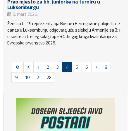
Prvo mjesto za bh. juniorke na turniru u
Luksemburgu
5. mart 2026.
Ženska U-19 reprezentacija Bosne i Hercegovine pobijedila je
danas u Luksemburgu odgovarajuću selekciju Armenije sa 3:1,
u susretu trećeg kola grupe B4 drugog kruga kvalifikacija za
Evropsko prvenstvo 2026.
1
2
3
4
5
6
7
8
9
10