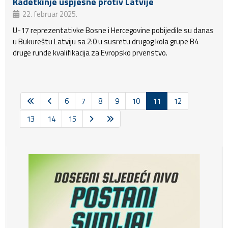
Kadetkinje uspješne protiv Latvije
22. februar 2025.
U-17 reprezentativke Bosne i Hercegovine pobijedile su danas
u Bukureštu Latviju sa 2:0 u susretu drugog kola grupe B4
druge runde kvalifikacija za Evropsko prvenstvo.
6
7
8
9
10
11
12
13
14
15