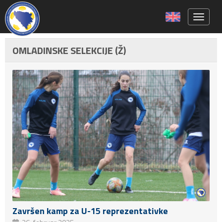
Toggle 
OMLADINSKE SELEKCIJE (Ž)
Završen kamp za U-15 reprezentativke