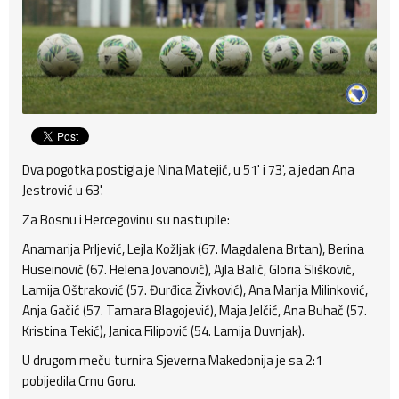
Dva pogotka postigla je Nina Matejić, u 51' i 73', a jedan Ana
Jestrović u 63'.
Za Bosnu i Hercegovinu su nastupile:
Anamarija Prljević, Lejla Kožljak (67. Magdalena Brtan), Berina
Huseinović (67. Helena Jovanović), Ajla Balić, Gloria Slišković,
Lamija Oštraković (57. Đurđica Živković), Ana Marija Milinković,
Anja Gačić (57. Tamara Blagojević), Maja Jelčić, Ana Buhač (57.
Kristina Tekić), Janica Filipović (54. Lamija Duvnjak).
U drugom meču turnira Sjeverna Makedonija je sa 2:1
pobijedila Crnu Goru.