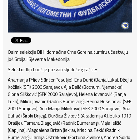
Osim selekcije BiH i domaćina Crne Gore na turniru učestvuju
još Srbija i Sjeverna Makedonija.
Selektor Ilija Lucić je pozvao sljedeće igračice:
Anamarija Prljević (Inter Posušje), Ena Đurić (Banja Luka), Džejla
Kožljak (SFK 2000 Sarajevo), Ajla Balić (Bochum, Njemačka),
Gloria Slišković (SFK 2000 Sarajevo), Helena Jovanović (Banja
Luka), Milica Jovanić (Radnik Bumerang), Berina Huseinović (SFK
2000 Sarajevo), Ana Marija Milinković (SFK 2000 Sarajevo), Ana
Buhač (Široki Brijeg), Đurđica Živković (Akademija Atletiko 1919
Orašje), Tamara Blagojević (Radnik Bumerang), Maja Jelčić
(Čapljina), Magdalena Brtan (Iskra), Kristina Tekić (Radnik
Bumerang), Lamija Oštraković (Fortuna Živinice), Andrea Soldo