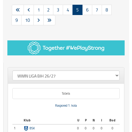
1
2
3
4
5
6
7
8
9
10
Tabela
Raspored 1. kola
Klub
U
P
N
I
Bod
1
BSK
0
0
0
0
0