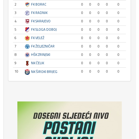
2
FK BORAC
0
0
0
0
0
3
FK RADNIK
0
0
0
0
0
4
FK SARAJEVO
0
0
0
0
0
5
FK SLOGA DOBOJ
0
0
0
0
0
6
FK VELEŽ
0
0
0
0
0
7
FK ŽELJEZNIČAR
0
0
0
0
0
8
HŠK ZRINJSKI
0
0
0
0
0
9
NK ČELIK
0
0
0
0
0
10
0
0
0
0
0
NK ŠIROKI BRIJEG