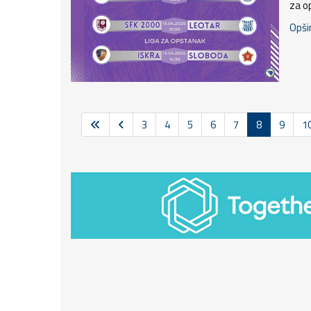
za o
Opšir
3
4
5
6
7
8
9
1