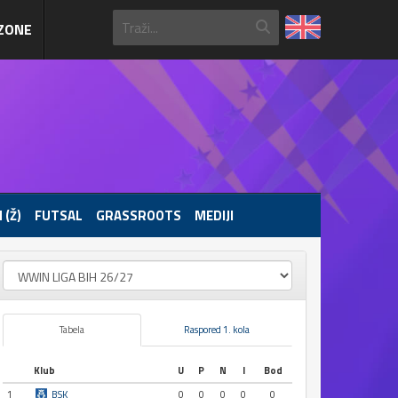
ZONE
 (Ž)
FUTSAL
GRASSROOTS
MEDIJI
Tabela
Raspored 1. kola
Klub
U
P
N
I
Bod
1
BSK
0
0
0
0
0