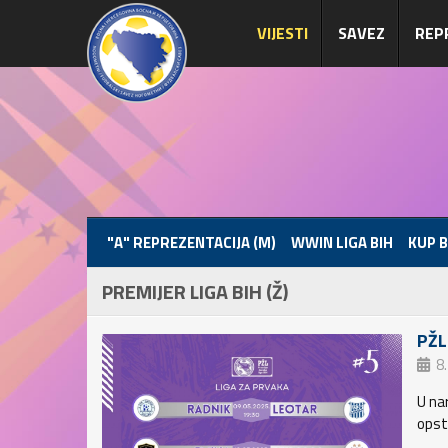
VIJESTI
SAVEZ
REP
"A" REPREZENTACIJA (M)
WWIN LIGA BIH
KUP B
PREMIJER LIGA BIH (Ž)
PŽL
8
U na
opst