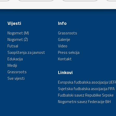
Vijesti
Info
Nogomet (M)
Grassroots
Nogomet (Ž)
Galerije
Futsal
Video
Saopštenja za javnost
Press sekcija
Edukacija
Kontakt
Mediji
Grassroots
Linkovi
Sve vijesti
Evropska fudbalska asocijacija UEF
Svjetska fudbalska asocijacija FIFA
Fudbalski savez Republike Srpske
Nogometni savez Federacije BiH