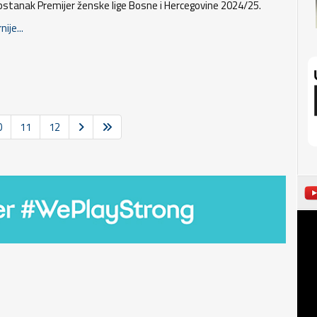
pstanak Premijer ženske lige Bosne i Hercegovine 2024/25.
nije...
0
11
12