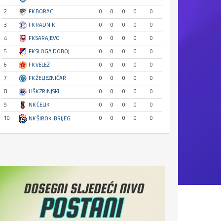
2
FK BORAC
0
0
0
0
0
3
FK RADNIK
0
0
0
0
0
4
FK SARAJEVO
0
0
0
0
0
5
FK SLOGA DOBOJ
0
0
0
0
0
6
FK VELEŽ
0
0
0
0
0
7
FK ŽELJEZNIČAR
0
0
0
0
0
8
HŠK ZRINJSKI
0
0
0
0
0
9
NK ČELIK
0
0
0
0
0
10
0
0
0
0
0
NK ŠIROKI BRIJEG