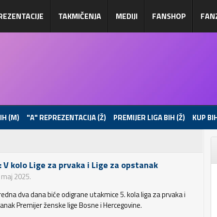
REZENTACIJE
TAKMIČENJA
MEDIJI
FANSHOP
FAN
IH (M)
"A" REPREZENTACIJA (Ž)
PREMIJER LIGA BIH (Ž)
KUP BIH
: V kolo Lige za prvaka i Lige za opstanak
. maj 2025.
redna dva dana biće odigrane utakmice 5. kola liga za prvaka i
anak Premijer ženske lige Bosne i Hercegovine.