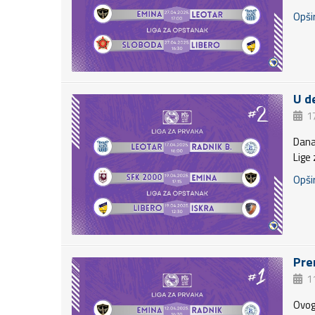
Opšir
U d
17
Dana
Lige
Opšir
Pre
11
Ovog