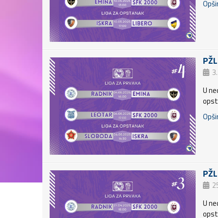
Opšir
PŽL
3
U ned
opst
Opšir
PŽL:
25
U ned
opst