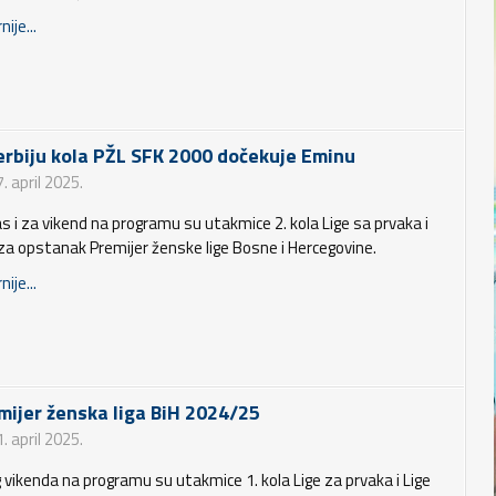
nije...
erbiju kola PŽL SFK 2000 dočekuje Eminu
. april 2025.
s i za vikend na programu su utakmice 2. kola Lige sa prvaka i
 za opstanak Premijer ženske lige Bosne i Hercegovine.
nije...
mijer ženska liga BiH 2024/25
. april 2025.
 vikenda na programu su utakmice 1. kola Lige za prvaka i Lige