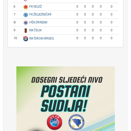
6
FK VELEŽ
0
0
0
0
0
7
FK ŽELJEZNIČAR
0
0
0
0
0
8
HŠK ZRINJSKI
0
0
0
0
0
9
NK ČELIK
0
0
0
0
0
10
0
0
0
0
0
NK ŠIROKI BRIJEG