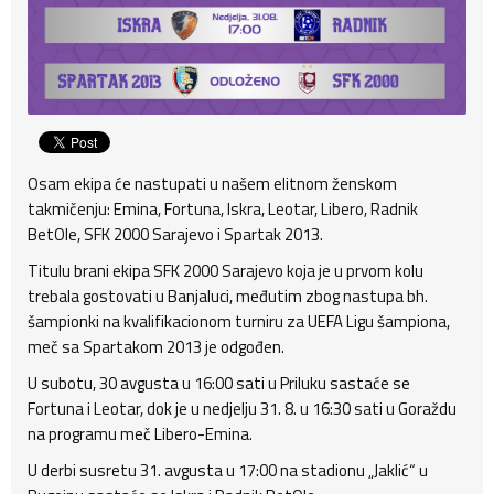
Osam ekipa će nastupati u našem elitnom ženskom
takmičenju: Emina, Fortuna, Iskra, Leotar, Libero, Radnik
BetOle, SFK 2000 Sarajevo i Spartak 2013.
Titulu brani ekipa SFK 2000 Sarajevo koja je u prvom kolu
trebala gostovati u Banjaluci, međutim zbog nastupa bh.
šampionki na kvalifikacionom turniru za UEFA Ligu šampiona,
meč sa Spartakom 2013 je odgođen.
U subotu, 30 avgusta u 16:00 sati u Priluku sastaće se
Fortuna i Leotar, dok je u nedjelju 31. 8. u 16:30 sati u Goraždu
na programu meč Libero-Emina.
U derbi susretu 31. avgusta u 17:00 na stadionu „Jaklić“ u