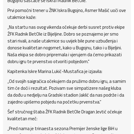
Bugojnu sastaće se Iskra i Radnik BetOle.
Prvi pomoćni trener u ŽNK Iskra Bugojno, Asmer Mašić uoči ove
utakmice kaže:
„Na startu nas ovog vikenda očekuje derbi susret protiv ekipe
ŽFK Radnik BetOle iz Bijeljine. Dobro se poznajemo jer smo
stari rivali, a naše utakmice su uvijek bile pune uzbuđenja i
donose kvalitetan nogomet, kako u Bugojnu, tako i u Bijeljini.
Naša ekipa se dobro pripremala i vjerujem da ćemo prikazati
dobru igru te prvenstvo otvoriti pobjedom."
Kapitenka Iskre Marina Lukić-Mustafica je izjavila:
„Od svojih saigračica očekujem da pružimo dobru igru, a samim
tim će doći i rezultat. Pozivam sve simpatizere našeg kluba
da dođu u nedjelju na Gradski stadion Jaklić da nas podrže i da
zajedno upišemo pobjedu na početku prvenstva.“
Šef stručnog štaba ŽFK Radnik BetOle Dragan Jevtić očekuje
kvalitetan meč:
„Pred nama je trinaesta sezona Premijer ženske lige BiH u