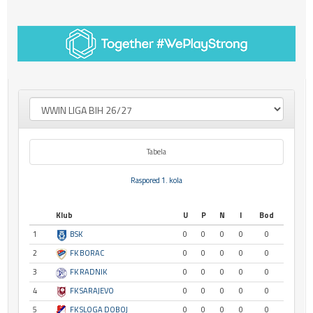
Tabela
Raspored 1. kola
Klub
U
P
N
I
Bod
1
BSK
0
0
0
0
0
2
FK BORAC
0
0
0
0
0
3
FK RADNIK
0
0
0
0
0
4
FK SARAJEVO
0
0
0
0
0
5
FK SLOGA DOBOJ
0
0
0
0
0