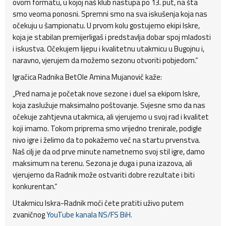
ovom formatu, u kojoj naš klub nastupa po 13. put, na šta
smo veoma ponosni. Spremni smo na sva iskušenja koja nas
očekuju u šampionatu. U prvom kolu gostujemo ekipi Iskre,
koja je stabilan premijerligaš i predstavlja dobar spoj mladosti
i iskustva. Očekujem lijepu i kvalitetnu utakmicu u Bugojnu i,
naravno, vjerujem da možemo sezonu otvoriti pobjedom.“
Igračica Radnika BetOle Amina Mujanović kaže:
„Pred nama je početak nove sezone i duel sa ekipom Iskre,
koja zaslužuje maksimalno poštovanje. Svjesne smo da nas
očekuje zahtjevna utakmica, ali vjerujemo u svoj rad i kvalitet
koji imamo. Tokom priprema smo vrijedno trenirale, podigle
nivo igre i želimo da to pokažemo već na startu prvenstva.
Naš cilj je da od prve minute nametnemo svoj stil igre, damo
maksimum na terenu. Sezona je duga i puna izazova, ali
vjerujemo da Radnik može ostvariti dobre rezultate i biti
konkurentan.“
Utakmicu Iskra-Radnik moći ćete pratiti uživo putem
zvaničnog
YouTube kanala NS/FS BiH.