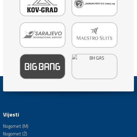
Vijesti
Nogomet (M)
Nogomet (Ž)