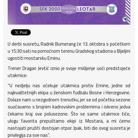
U derbi susretu, Radnik Bumerang će 13. oktobra s početkom
u 15:30 sati na pomoćnom terenu Gradskog stadiona u Bijeljini
ugostiti mostarsku Eminu.
Trener Dragan Jevtić iznio je svoje mišljenje uoči predstojeće
utakmice:
“U nedjelju nas očekuje utakmica protiv Emine, jedne od
najkvalitetnijih ekipa u ženskom fudbalu Bosne i Hercegovine.
Dolaze nam u nezgodnom trenutku, jer se od početka sezone
suočavamo s brojnim kadrovskim problemima i iskreno jedva
čekamo kraj ove polusezone. Što se same utakmice tiče,
ulogu favorita prepuštamo ekipi iz Mostara, a mi ćemo
nastojati pružiti dostojan otpor. Ipak, biti dio ovog susreta je
privilegija za sve nas”.