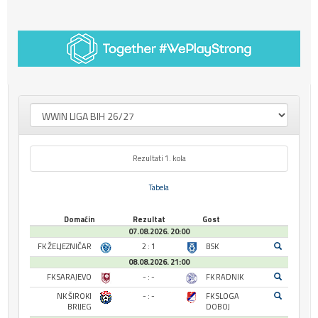
Rezultati 1. kola
Tabela
Domaćin
Rezultat
Gost
07.08.2026. 20:00
FK ŽELJEZNIČAR
2 : 1
BSK
08.08.2026. 21:00
FK SARAJEVO
- : -
FK RADNIK
NK ŠIROKI
- : -
FK SLOGA
BRIJEG
DOBOJ