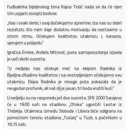
Fudbalerka bijeljinskog tima Rajna Tešić nada se da će njen
tim uspjeti osvojiti bodove:
„Kao i svaki derbi, i ovaj dočekujemo spremne. Iza nas su dobri
rezultati, što nam daje dodatnu motivaciju da nastavimo u
istom ritmu. Očekujem kvalitetnu utakmicu i, naravno,
vjerujem u pobjedu.“
Igračica Emine, Anđela Mitrović, puna samopouzdanja izjavila
je uoči derbi susreta:
“U nedjelju nas očekuje meč sa ekipom Radnika iz
Bijeljine.cRadimo kvalitetno i sa nestrpljenjem očekujemo ovu
utakmicu. Ekipa Radnika je mnogo puta pokazala da je
neugodan protivnik, ali naš cilj je jasan, tri boda vratiti kući.”
U nedjelju su na rasporedu još dva susreta. SFK 2000 Sarajevo
će u 19:00 sati na stadionu „Otoka“ ugostiti Leotar iz
Trebinja. Utakmica između Slobode i Libera biće odigrana na
pomoćnom terenu stadiona „Tušanj“ u Tuzli, s početkom u
16:15 sati.